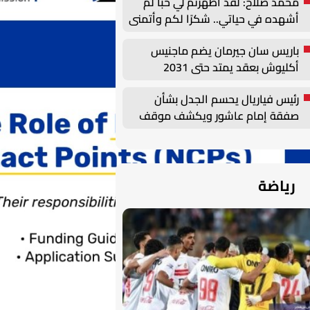
محمد صلاح: لقد أظهرتم لي حبًا لم
أشهده في حياتي.. شكرًا لكم وأتمنى
أن أصنع التاريخ هنا
باريس سان جيرمان يضم ماجنيس
أكليوش بعقد يمتد حتى 2031
رئيس فياريال يحسم الجدل بشأن
صفقة إمام عاشور ويكشف موقف
النادي من التعاقدات الصيفية
رياضة