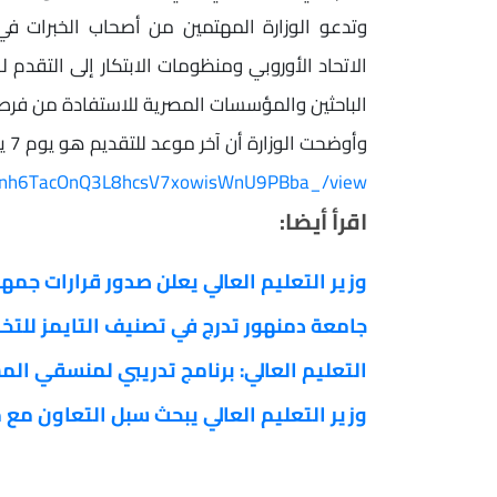
وتدعو الوزارة المهتمين من أصحاب الخبرات في م
الاتحاد الأوروبي ومنظومات الابتكار إلى التق
الباحثين والمؤسسات المصرية للاستفادة من فرص بر
وأوضحت الوزارة أن آخر موعد للتقديم هو يوم 7 يونيو 2026، من هنا:
d/16nh6TacOnQ3L8hcsV7xowisWnU9PBba_/view
اقرأ أيضا:
وزير التعليم العالي يعلن صدور قرارات جمه
جامعة دمنهور تدرج في تصنيف التايمز للتخصصا
التعليم العالي: برنامج تدريبي لمنسقي الم
وزير التعليم العالي يبحث سبل التعاون مع منظمة OBREAL الدولي