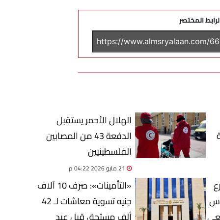
لرابط المختصر
الهلال الأحمر يستقبل
الدفعة 43 من المصابين
الفلسطينيين
21 مايو 2026 04:22 م
ع
«التأمينات»: صرف 10 آلاف
وس
جنيه تسوية معاشات لـ 42
معي
ألف مستحق قبل عيد