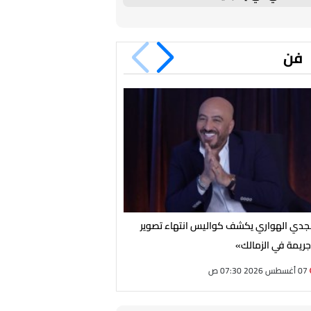
فن
دي الهواري يكشف كواليس انتهاء تصوير
بعد سنوات من الغياب.. نبيلة ع
ريمة في الزمالك»
الإذاعية بـ«يا ابنتي لا تحيرين
07 أغسطس 2026 07:30 ص
06 أغسطس 2026 09:15 م