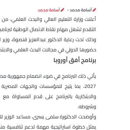
أسامة محمد -
أسامة محمد
أعلنت وزارة التعليم العالي والبحث العلمي، من 
التقدم لشغل مهام نقاط الاتصال الوطنية لبرنامج "أفق أوروبا" (Horizon Europe)، ا
وذلك تحت رعاية الدكتور عبدالعزيز قنصوة، وزير ا
حضورها الدولي في مجالات البحث العلمي والابتكا
برنامج أفق أوروبا
2027، بما يتيح للمؤسسات والجهات المصري
والابتكارية بالبرنامج على قدم المساواة مع ال
وشروطه.
وأوضحت الدكتورة سلمى يسرى، مساعد الوزير للت
يمثل خطوة استراتيجية مهمة لدعم تنافسية منظ