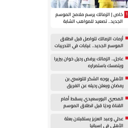
خاص | الزمالك يرسم ملامح الموسم
1
الجديد.. تصعيد للمواهب الشابة
وتحركات لتجديد عقود الركائز
أزمات الزمالك تتواصل قبل انطلاق
الموسم الجديد.. غيابات في التدريبات
وأزمة بيزيرا
عاجل.. الزمالك يرفض رحيل خوان بيزيرا
ويتمسك باستمراره
الأهلي يوجه الشكر للتونسي بن
رمضان ويعلن رحيله عن الفريق
المصري البورسعيدي يسقط أمام
القناة وديًا قبل انطلاق الموسم
الجديد
عدلي وعبد العزيز يستقبلان بعثة
الأهلي في إسبانيا