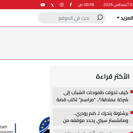
08:58 ص
لمزيد
الأكثر قراءة
كيف تحولت طموحات الشباب إلى
شركة عملاقة؟.. "مراسم" تكتب قصة
نجاح جديدة في ملتقى التدريب
برشلونة يتحرك لـ ضم رودري..
والتوظيف الزراعي الأول بجامعة
ومانشستر سيتي يحدد موقفه من
دمنهور
الصفقة