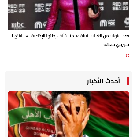
بعد سنوات من الغياب.. نبيلة عبيد تستأنف رحلتها الإذاعية بـ«يا ابنتي لا
تحيريني معك»
ضخم
06 أغسطس 2026 09:15 م
06 أغسطس 2026 05:02 م
أحدث الأخبار