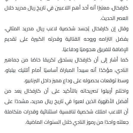
كارفخال، معتبرًا أنه أحد أهم اللاعبين في تاريخ ريال مدريد خلال
العصر الحديث.
وقال إن كارفخال يُجسد شخصية لاعب ريال مدريد المثالي،
بفضل التزامه وروحه القتالية وقدرته الكبيرة على تقديم
الإضافة للفريق هجوميًا ودفاعيًا.
كما أشار إلى أن كارفخال يستحق تكريمًا خاصًا من جماهير
النادي، مؤكدًا أنه سيبدأ المباراة أساسيًا أمام أتلتيك بيلباو،
وسط توقعات بحصوله على وداع مميز داخل البرنابيو.
واختتم أربيلوا تصريحاته بالتأكيد على أن كارفخال يعد من
أفضل الأظهرة الذين لعبوا في تاريخ ريال مدريد، مشددًا على
أن اللاعب امتلك شخصية تنافسية استثنائية وقدرات متكاملة
جعلته واحدًا من رموز النادي خلال السنوات الماضية.