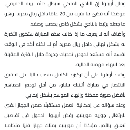
وقال أربيلوا إن النادي الملكي سيظل دائمًا بيته الحقيقي،
موضحًا أنه قضى ما يقرب من 20 عامًا داخل ريال مدريد، وهو
ما جعله يرتبط بالنادي بشكل خاص يصعب وصفه.
وأضاف أنه لا يعرف ما إذا كانت هذه المباراة ستكون الأخيرة
له بشكل نهائي داخل ريال مدريد أم لا، لكنه أكد في الوقت
نفسه أنه مستعد لخوض تحديات جديدة خلال الفترة المقبلة
بعد انتهاء مهمته الحالية.
وشدد أربيلوا على أن تركيزه الكامل منصب حاليًا على تحقيق
الانتصار في مباراة أتلتيك بيلباو، من أجل توديع الجماهير
بأفضل صورة ممكنة وإنهاء الموسم بشكل إيجابي.
وعند سؤاله عن إمكانية العمل مستقبلًا ضمن الجهاز الفني
للبرتغالي جوزيه مورينيو، رفض أربيلوا الدخول في تفاصيل
تتعلق بالأمر، مؤكدًا أن مورينيو يمتلك جهازًا فنيًا متكاملًا