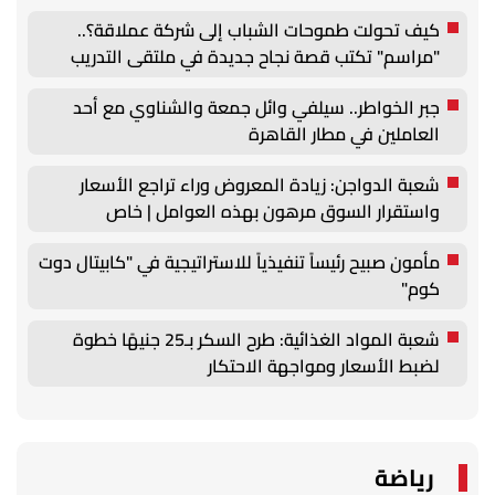
كيف تحولت طموحات الشباب إلى شركة عملاقة؟..
"مراسم" تكتب قصة نجاح جديدة في ملتقى التدريب
والتوظيف الزراعي الأول بجامعة دمنهور
جبر الخواطر.. سيلفي وائل جمعة والشناوي مع أحد
العاملين في مطار القاهرة
شعبة الدواجن: زيادة المعروض وراء تراجع الأسعار
واستقرار السوق مرهون بهذه العوامل | خاص
مأمون صبيح رئيساً تنفيذياً للاستراتيجية في "كابيتال دوت
كوم"
شعبة المواد الغذائية: طرح السكر بـ25 جنيهًا خطوة
لضبط الأسعار ومواجهة الاحتكار
رياضة