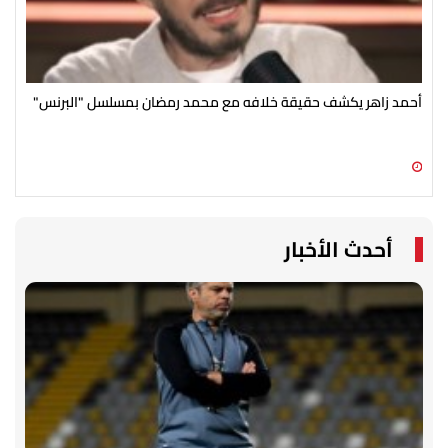
أحمد زاهر يكشف حقيقة خلافه مع محمد رمضان بمسلسل "البرنس"
رغم
الج
09 أغسطس 2026 02:41 م
09 أغسطس 2026 02:34 م
أحدث الأخبار