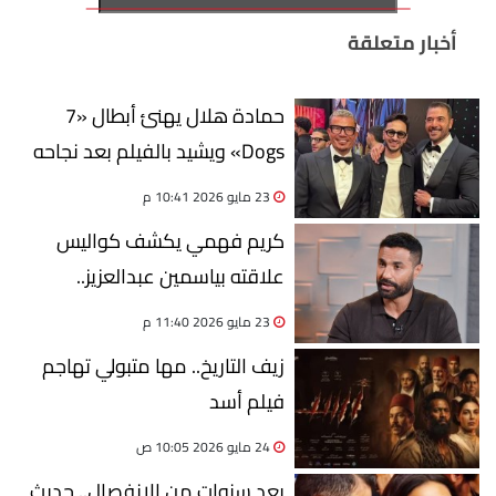
أخبار متعلقة
حمادة هلال يهنئ أبطال «7
Dogs» ويشيد بالفيلم بعد نجاحه
الكبير
23 مايو 2026 10:41 م
كريم فهمي يكشف كواليس
علاقته بياسمين عبدالعزيز..
وحقيقة الحملات والهجوم عليها
23 مايو 2026 11:40 م
زيف التاريخ.. مها متبولي تهاجم
فيلم أسد
24 مايو 2026 10:05 ص
بعد سنوات من الإنفصال.. حديث