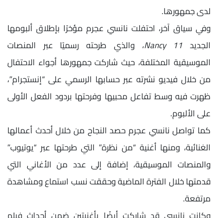
لدى جمهورها.
وفي سياق آخر، احتفلت نانسي عجرم مؤخرًا بإطلاق ألبومها
الجديد
Nancy 11
، والذي طرحته رسميًا عبر المنصات
الموسيقية المختلفة، حيث شاركت جمهورها أجواء الاحتفال
من خلال فيديو نشرته عبر حسابها الرسمي على “إنستجرام”،
ظهرت فيه وسط تفاعل محبيها وفرحتها بردود الفعل الأولى
على الألبوم.
كما تواصل نانسي عجرم حصد النجاح من خلال أحدث أعمالها
الغنائية، ومنها أغنية “من نظرة” التي طرحتها عبر “يوتيوب”
والمنصات الموسيقية، إضافة إلى عدد من الأغاني التي
قدمتها خلال الفترة الماضية وحققت نسب استماع ومشاهدة
مرتفعة.
وكانت نانسي قد شاركت أيضًا بأغنيتين ضمن أحداث فيلم