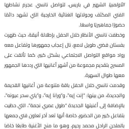
الأولمبيا
الشهير في باريس، لتواصل نانسي عجرم نشاطها
الفني المكثف وجولاتها الغنائية الخارجية التي تشهد دائمًا
حضورًا جماهيريًا واسعًا.
وخطفت نانسي الأنظار خلال الحفل بإطلالة أنيقة، حيث ظهرت
بفستان فضي طويل لامع، نال إعجاب جمهورها وتفاعل معه
رواد مواقع التواصل الاجتماعي بشكل كبير، كما تألقت على
المسرح بتقديم مجموعة من أشهر أغانيها التي رددها الجمهور
معها طوال السهرة.
وقدمت نانسي خلال الحفل باقة متنوعة من أغانيها القديمة
والجديدة، من بينها: “إنت إيه”، و“ورانا إيه”، و“ياي سحر عيونه”،
بالإضافة إلى أغنيتها الجديدة “طول عمري نجمة”، التي حظيت
بتفاعل كبير من الحضور، خاصة أنها تعد آخر تعاون فني جمعها
بالملحن الراحل محمد رحيم، وهو ما منح الأغنية طابعًا خاصًا