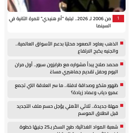
من 2006 لـ 2026.. لبلبة "أم هنيدي" للمرة الثانية في
1
السينما
الذهب يعاود الصعود محليًا بدعم الأسواق العالمية..
والجنيه يكبح الارتفاع
محمد صلاح يبدأ مشواره مع طرابزون سبور.. أول مران
اليوم وحفل تقديم جماهيري مساءً
ظهور متكرر وصداقة لافتة.. ما سر العلاقة التي تجمع
عمرو دياب وعماد زيادة؟
مهلة جديدة.. ثلاثي الأهلي يؤجل حسم ملف التجديد
قبل انطلاق الموسم
شعبة المواد الغذائية: طرح السكر بـ25 جنيهًا خطوة