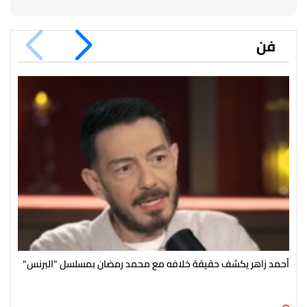
فن
أحمد زاهر يكشف حقيقة خلافه مع محمد رمضان بمسلسل "البرنس"
رغم
الج