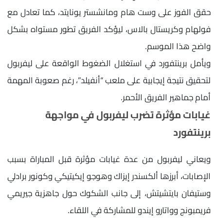
حقق الفوز على وست هام ومانشستر يونايتد، كما تعادل مع
فولهام وكريستال بالاس، ليؤكد الفريق تطور مستواه بشكل
واضح هذا الموسم.
ويأمل برينتفورد في استغلال الضغوط الواقعة على ليفربول
لتحقيق نتيجة إيجابية على ملعب “أنفيلد”، رغم صعوبة المهمة
أمام جماهير الفريق الأحمر.
غيابات مؤثرة تضرب ليفربول في مواجهة
برينتفورد
ويعاني ليفربول من عدة غيابات مؤثرة قبل المباراة بسبب
الإصابات، أبرزها ألكسندر إيزاك وهوجو إيكيتيكي وكونور برادلي
وستيفان بايتشيتش، إلى جانب الشكوك حول جاهزية جيريمي
فريمبونج وواتارو إيندو للمشاركة في اللقاء.