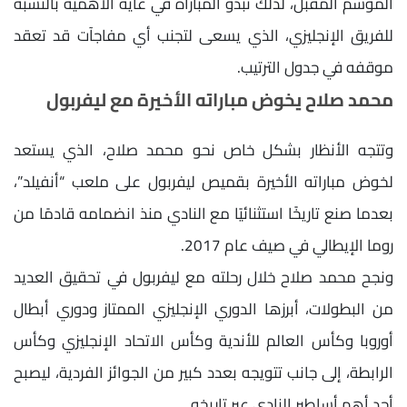
الموسم المقبل، لذلك تبدو المباراة في غاية الأهمية بالنسبة
للفريق الإنجليزي، الذي يسعى لتجنب أي مفاجآت قد تعقد
موقفه في جدول الترتيب.
محمد صلاح يخوض مباراته الأخيرة مع ليفربول
وتتجه الأنظار بشكل خاص نحو محمد صلاح، الذي يستعد
لخوض مباراته الأخيرة بقميص ليفربول على ملعب “أنفيلد”،
بعدما صنع تاريخًا استثنائيًا مع النادي منذ انضمامه قادمًا من
روما الإيطالي في صيف عام 2017.
ونجح محمد صلاح خلال رحلته مع ليفربول في تحقيق العديد
من البطولات، أبرزها الدوري الإنجليزي الممتاز ودوري أبطال
أوروبا وكأس العالم للأندية وكأس الاتحاد الإنجليزي وكأس
الرابطة، إلى جانب تتويجه بعدد كبير من الجوائز الفردية، ليصبح
أحد أهم أساطير النادي عبر تاريخه.