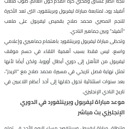
تتجه آنظار عشاق ومحبي كرة القدم حول العالم، صوب ملعب
أنفيلد رود، لمتابعة مباراة ليفربول وبرينتفورد، التى تعد الأخيرة
للنجم المصري محمد صلاح بقميص ليفربول على ملعب
“أنفيلد” وبين جماهير النادي.
وتحظى مباراة ليفربول وبرينتفورد باهتمام جماهيري وإعلامي
واسع، ليس فقط بسبب أهمية اللقاء في حسم موقف
ليفربول من التأهل إلى دوري أبطال أوروبا، ولكن أيضًا لأنها
تمثل نهاية فصل تاريخي في مسيرة محمد صلاح مع “الريدز”،
بعد سنوات استثنائية تحول خلالها إلى أحد أعظم اللاعبين في
تاريخ النادي الإنجليزي.
موعد مباراة ليفربول وبرينتفورد في الدوري
الإنجليزي بث مباشر
وتنطلق مباراة ليفربول وبرينتفورد مساء اليوم الأحد في تمام