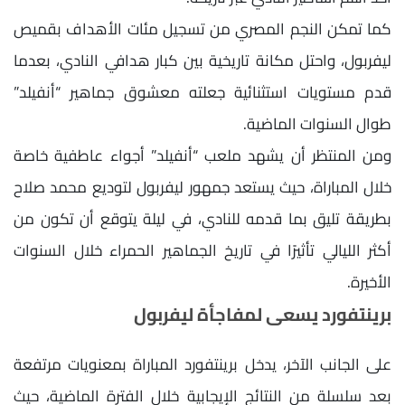
كما تمكن النجم المصري من تسجيل مئات الأهداف بقميص
ليفربول، واحتل مكانة تاريخية بين كبار هدافي النادي، بعدما
قدم مستويات استثنائية جعلته معشوق جماهير “أنفيلد”
طوال السنوات الماضية.
ومن المنتظر أن يشهد ملعب “أنفيلد” أجواء عاطفية خاصة
خلال المباراة، حيث يستعد جمهور ليفربول لتوديع محمد صلاح
بطريقة تليق بما قدمه للنادي، في ليلة يتوقع أن تكون من
أكثر الليالي تأثيرًا في تاريخ الجماهير الحمراء خلال السنوات
الأخيرة.
برينتفورد يسعى لمفاجأة ليفربول
على الجانب الآخر، يدخل برينتفورد المباراة بمعنويات مرتفعة
بعد سلسلة من النتائج الإيجابية خلال الفترة الماضية، حيث