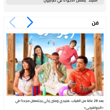
فن
بعد 28 عامًا من الغياب.. هنيدي ومنى زكي يجتمعان مجددًا في
حما
«الجواهرجي»