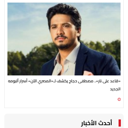
«قاعد على نار».. مصطفى حجاج يكشف لـ«المصري الآن» أسرار ألبومه
ختا
الجديد
06 أغسطس 2026 12:07 م
06 أغسطس 2026 11:54 ص
أحدث الأخبار