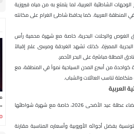
جهات الشاطئية العربية، لما يتمتع به من مياه فيروزية
في المنطقة العربية. كما يحافظ شاطئ الغرام على مكانته
اق الغوص والرحلات البحرية، خاصة مع شهرة محمية رأس
ة البحرية المميزة. كذلك تشهد الغردقة ومرسى علم إقبالاً
ادق المطلة مباشرة على البحر الأحمر.
دة كواحدة من أسرع المدن السياحية نمواً في المنطقة، مع
تكاملة تناسب العائلات والشباب.
 العربية
مج
تعد تونس من أبرز الوجهات العربية المناسبة لقضاء عطلة عيد الأضحى 2026، خاصة مع شهرة شواطئها
«ج
سية بفضل أجوائه الأوروبية وأسعاره المناسبة مقارنة