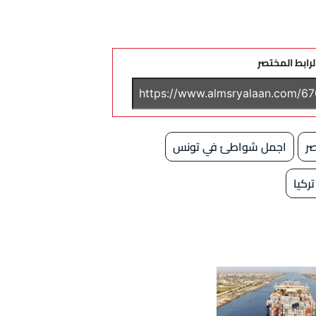
لرابط المختصر
ر
اجمل شواطئ في تونس
كيا