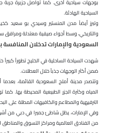
بوجهات سياحية أخرى. كما تواصل جزيرة جربة جذ
السياحية الهادئة.
وتبرز أيضاً مدن المنستير وسيدي بو سعيد كخيار
والتاريخي، وسط أجواء صيفية معتدلة ومرافق سي
السعودية والإمارات تدخلان المنافسة 
شهدت السياحة الساحلية في الخليج تطوراً كبيراً خ
ضمن أكثر الوجهات جذباً خلال العطلات.
وتتصدر مدينة أملج السعودية القائمة، بعدما 
المياه وكثرة الجزر الطبيعية المحيطة بها. كما
الترفيهية والمطاعم والكافيهات المطلة على البحر 
وفي الإمارات، يظل شاطئ جميرا في دبي من أشهر ا
من الفنادق العالمية ومراكز التسوق والمناطق ال