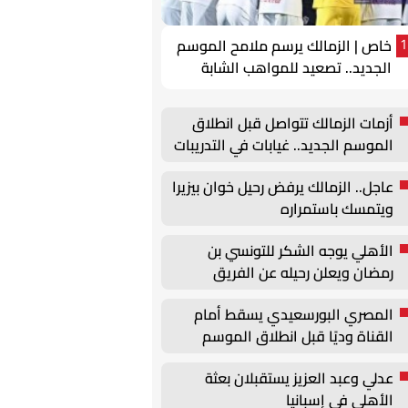
خاص | الزمالك يرسم ملامح الموسم
1
الجديد.. تصعيد للمواهب الشابة
وتحركات لتجديد عقود الركائز
أزمات الزمالك تتواصل قبل انطلاق
الموسم الجديد.. غيابات في التدريبات
وأزمة بيزيرا
عاجل.. الزمالك يرفض رحيل خوان بيزيرا
ويتمسك باستمراره
الأهلي يوجه الشكر للتونسي بن
رمضان ويعلن رحيله عن الفريق
المصري البورسعيدي يسقط أمام
القناة وديًا قبل انطلاق الموسم
الجديد
عدلي وعبد العزيز يستقبلان بعثة
الأهلي في إسبانيا