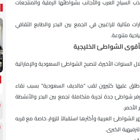
ب السياح العرب والأجانب بشواطئها الرملية والمنتجعات
ات مثالية للراغبين في الجمع بين البحر والطابع الثقافي
احية متنوعة.
بأقوى الشواطئ الخليجية
لال السنوات الأخيرة، لتصبح الشواطئ السعودية والإماراتية
أطلق عليها كثيرون لقب "مالديف السعودية" بسبب نقاء
 توفر شواطئ جدة تجربة متكاملة تجمع بين البحر والأنشطة
الأحمر.
لشواطئ العربية وأكثرها استقبالاً للزوار، خاصة مع قربه
ترفيهية الكبرى.