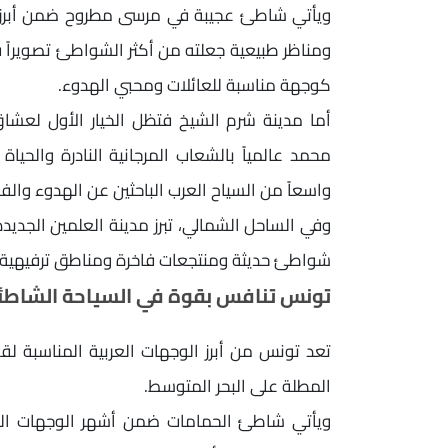
ويأتي شاطئ عجيبة في مرسى مطروح ضمن أبرز الو
ومناظر طبيعية جعلته من أكثر الشواطئ تصويراً 
كوجهة مناسبة للعائلات ومحبي الهدوء.
أما مدينة شرم الشيخ فتظل الخيار الأول لعش
محمد عالمياً بالشعاب المرجانية النادرة والحيا
واسعاً من السياح العرب الباحثين عن الهدوء والفن
وفي الساحل الشمالي، تبرز مدينة العلمين الجدي
شواطئ حديثة ومنتجعات فاخرة ومناطق ترفيهية م
تونس تنافس بقوة في السياحة الشاطئية
المطلة على البحر المتوسط.
ويأتي شاطئ الحمامات ضمن أشهر الوجهات التون