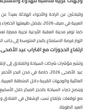
وجهات عربية مناسبة للهدوء والاستجم
وللباحثين عن الراحة والأجواء الهادئة بعيداً ع
العربية في صيف 2026، بفضل طبيعتها الخضراء وأجوائها المعتدلة مقارنة ببقية دول الخليج.
كما توفر مدينة العقبة الأردنية تجربة مميزة ل
الزوار فرصة الاستمتاع بالبحر المتوسط إلى جانب ا
ارتفاع الحجوزات مع اقتراب عيد الأضحى
وتشير مؤشرات شركات السياحة والفنادق إلى ارتف
عيد الأضحى 2026، خاصة في مدن الب
العائلية والوجهات القريبة داخل المنطقة العربية.
وينصح خبراء السياحة بالحجز المبكر خلال الأساب
مع توقعات بارتفاع نسب الإشغال في الفنادق وال
العيد الطويلة.