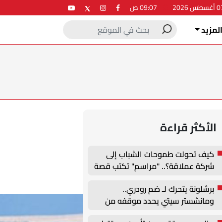
09:07 ص
لمزيد
الأكثر قراءة
كيف تحولت طموحات الشباب إلى
شركة عملاقة؟.. "مراسم" تكتب قصة
نجاح جديدة في ملتقى التدريب
برشلونة يتحرك لـ ضم رودري..
والتوظيف الزراعي الأول بجامعة
ومانشستر سيتي يحدد موقفه من
دمنهور
الصفقة