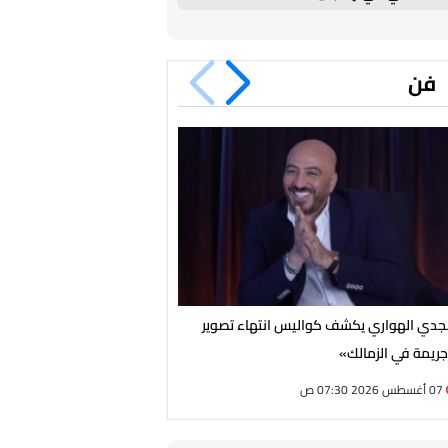
فن
دي الهواري يكشف كواليس انتهاء تصوير
بعد سنوات من الغياب.. نبيلة ع
ريمة في الزمالك»
الإذاعية بـ«يا ابنتي لا تحيرين
07 أغسطس 2026 07:30 ص
06 أغسطس 2026 09:15 م