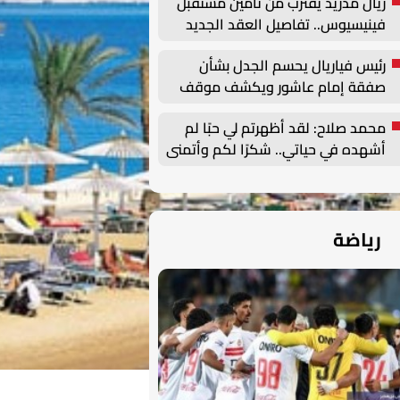
ريال مدريد يقترب من تأمين مستقبل
فينيسيوس.. تفاصيل العقد الجديد
حتى 2032
رئيس فياريال يحسم الجدل بشأن
صفقة إمام عاشور ويكشف موقف
النادي من التعاقدات الصيفية
محمد صلاح: لقد أظهرتم لي حبًا لم
أشهده في حياتي.. شكرًا لكم وأتمنى
أن أصنع التاريخ هنا
رياضة