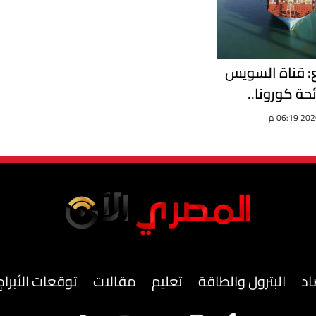
ع: قناة السويس
ئحة كورونا..
وحققنا نموًا 8% في حركة
اد
البترول والطاقة
تعليم
مقالات
توقعات الأبراج