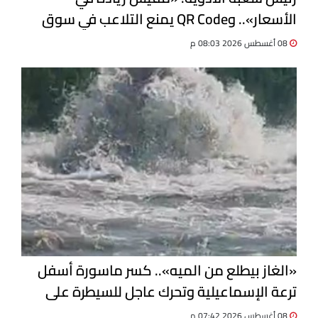
الأسعار».. وQR Code يمنع التلاعب في سوق
الدواء
08 أغسطس 2026 08:03 م
«الغاز بيطلع من الميه».. كسر ماسورة أسفل
ترعة الإسماعيلية وتحرك عاجل للسيطرة على
التسرب
08 أغسطس 2026 07:42 م