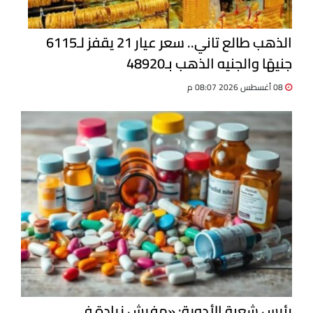
الذهب طالع تاني.. سعر عيار 21 يقفز لـ6115
جنيهًا والجنيه الذهب بـ48920
08 أغسطس 2026 08:07 م
رئيس شعبة الأدوية: «مفيش زيادة في