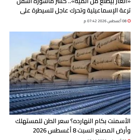
«الغاز بيطلع من الميه».. كسر ماسورة أسفل
ترعة الإسماعيلية وتحرك عاجل للسيطرة على
التسرب
08 أغسطس 2026 07:42 م
الأسمنت بكام النهارده؟ سعر الطن للمستهلك
وأرض المصنع السبت 8 أغسطس 2026