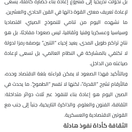
بل تحولت تدريجيا إلى مشروع إعادة بناء حضارة كاملة، يسعى
لإعادة تعريف معنى القوة ذاتها في القرن الحادي والعشرين.
ما نشهده اليوم من تنامي للنموذج الصيني، اقتصاديا
وسياسيا وعسكريا وفنيا وثقافيا، ليس صعودا مفاجئا، بل هو
نتاج تراكم طويل المدى، يعيد إحياء “التنين” بوصفه رمزا لدولة
لا تكتفي بالمشاركة في النظام العالمي، بل تسعى لإعادة
صياغته من الداخل.
وبالتأكيد فهذا الصعود لا يمكن قراءته بلغة الاقتصاد وحده،
فالأرقام تشرح “القدرة”، لكنها لا تفسر “الطموح”. ما يحدث في
الصين اليوم هو إعادة بناء للنفوذ عبر ثلاث دوائر متداخلة:
الثقافة، الفنون والعلوم، والذاكرة التاريخية، جنباً إلى جنب مع
القوتين الاقتصادية والعسكرية.
الثقافة كأداة نفوذ هادئة