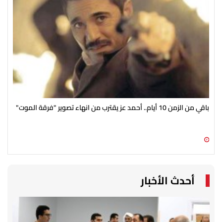
باقي من الزمن 10 أيام.. أحمد عز يقترب من انهاء تصوير "فرقة الموت"
صرا
انط
09 أغسطس 2026 11:54 ص
09 أغسطس 2026 11:36 ص
أحدث الأخبار