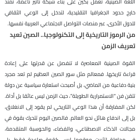
اللغة الصينية، تعمل بكين على بناء شبكة تأثير ناعمة، تمتد
خارج حدود الجغرافيا التقليدية، لتدخل إلى الوعي الثقافي
للدول الأخرى، عبر منصات التواصل الاجتماعي العربية نفسها.
من الرموز التاريخية إلى التكنولوجيا.. الصين تعيد
تعريف الزمن
القوة الصينية المعاصرة لا تنفصل عن قدرتها على إعادة
قراءة تاريخها. فمعالم مثل سور الصين العظيم لم تعد مجرد
بنية دفاعية من الماضي، بل أصبحت استعارة سياسية عن دولة
تتقن فن “الاستمرارية الطويلة”، حيث الزمن ليس عائقا بل أداة.
لكن المفارقة أن هذا الوعي التاريخي لم يقود إلى الانغلاق،
بل إلى اندفاع هائل نحو العالم. فالصين اليوم تتحرك بقوة في
مجالات الذكاء الاصطناعي، والفضاء، والحوسبة المتقدمة،
في محاولة لتثبيت موقعها ليس كقوة صاعدة فقط، بل