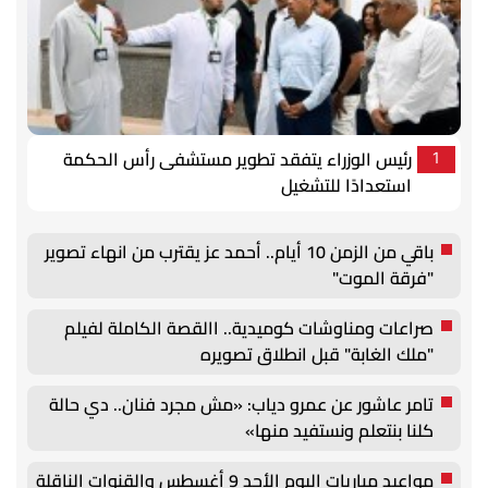
رئيس الوزراء يتفقد تطوير مستشفى رأس الحكمة
1
استعدادًا للتشغيل
باقي من الزمن 10 أيام.. أحمد عز يقترب من انهاء تصوير
"فرقة الموت"
صراعات ومناوشات كوميدية.. االقصة الكاملة لفيلم
"ملك الغابة" قبل انطلاق تصويره
تامر عاشور عن عمرو دياب: «مش مجرد فنان.. دي حالة
كلنا بنتعلم ونستفيد منها»
مواعيد مباريات اليوم الأحد 9 أغسطس والقنوات الناقلة