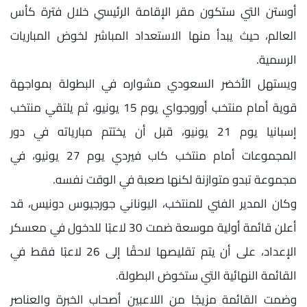
أوستن التي ستكون مقر الإقامة الرئيسي خلال فترة كأس
العالم، حيث يبدأ منها الاستعداد المباشر لخوض المباريات
الرسمية.
ويستهل الأخضر السعودي مشواره في البطولة بمواجهة
قوية أمام منتخب أوروجواي يوم 15 يونيو، ثم يلتقي منتخب
إسبانيا يوم 21 يونيو، قبل أن يختتم مبارياته في دور
المجموعات أمام منتخب كاب فيردي يوم 27 يونيو، في
مجموعة تبدو متوازنة لكنها صعبة في الوقت نفسه.
وكان المدير الفني للمنتخب، اليوناني جورجيوس دونيس، قد
أعلن قائمة أولية موسعة ضمت 30 لاعبًا للدخول في معسكر
الإعداد، على أن يتم تقليصها لاحقًا إلى 26 لاعبًا فقط في
القائمة النهائية التي ستخوض البطولة.
وضمت القائمة مزيجًا من اللاعبين أصحاب الخبرة والعناصر