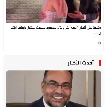
رقصة على ألحان "حرب الفراولة".. محمود حميدة يحتفل بزفاف ابنته
مصط
أمينة
07 أغسطس 2026 10:55 ص
07 أغسطس 2026 10:25 ص
أحدث الأخبار