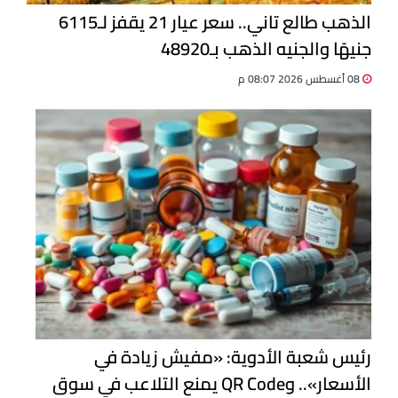
الذهب طالع تاني.. سعر عيار 21 يقفز لـ6115
جنيهًا والجنيه الذهب بـ48920
08 أغسطس 2026 08:07 م
رئيس شعبة الأدوية: «مفيش زيادة في
الأسعار».. وQR Code يمنع التلاعب في سوق