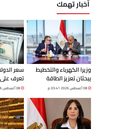
آخبار تهمك
وزيرا الكهرباء والتخطيط
سعر الدولا
يبحثان تعزيز الطاقة
تعرف على 
المتجددة ودعم مشروعات
الخضراء با
08 أغسطس 2026 03:41 م
08 أغسطس 2026 03:24 م
القطاع