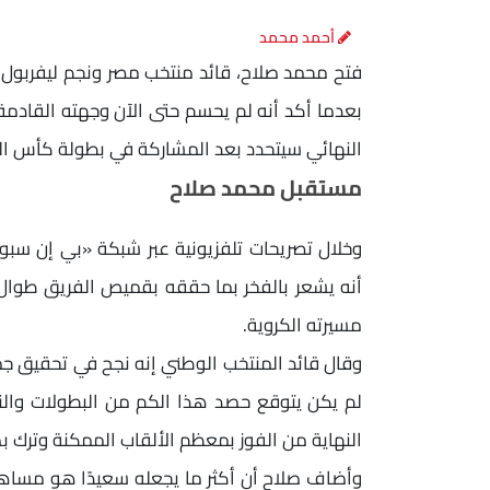
أحمد محمد
فتح محمد صلاح، قائد منتخب مصر ونجم ليفربول ا
بعدما أكد أنه لم يحسم حتى الآن وجهته القادمة ع
النهائي سيتحدد بعد المشاركة في بطولة كأس الع
مستقبل محمد صلاح
وخلال تصريحات تلفزيونية عبر شبكة «بي إن سبور
أنه يشعر بالفخر بما حققه بقميص الفريق طوال 
مسيرته الكروية.
وقال قائد المنتخب الوطني إنه نجح في تحقيق جم
لم يكن يتوقع حصد هذا الكم من البطولات والنج
النهاية من الفوز بمعظم الألقاب الممكنة وترك ب
وأضاف صلاح أن أكثر ما يجعله سعيدًا هو مساهمته