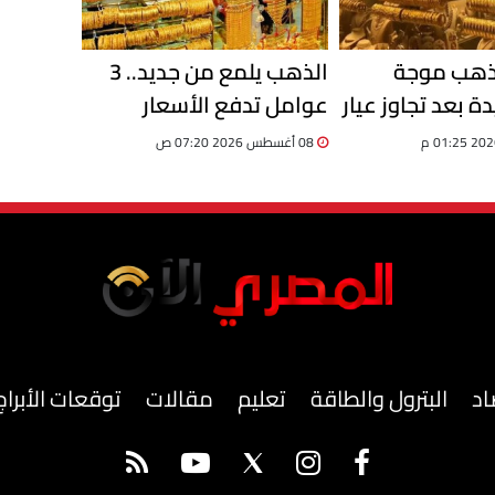
لذهب موجة
الذهب يلمع من جديد.. 3
 بعد تجاوز عيار
عوامل تدفع الأسعار
للصعود.. تقرير
08 أغسطس 2026 07:20 ص
اد
البترول والطاقة
تعليم
مقالات
توقعات الأبراج