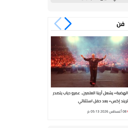
جمال
فن
لهضبة» يشعل أرينا العلمين.. عمرو دياب يتصدر
بأنوثة راقية وفستان ملكي.. ش
ريند إكس» بعد حفل استثنائي
تبهر جمهور الساحل الشمالي
08 أغسطس 2026 05:13 م
08 أغسطس 2026 03:52 م