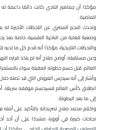
مؤكدًا أن جماهير النادي كانت دائمًا داعمة له
الماضية.
وتحدث النجم المصري عن اللحظات الأخيرة له بقم
وصعبة للغاية من الناحية النفسية، خاصة بعد ر
واللحظات التاريخية، مؤكدًا أنه قدم كل ما لديه 
وعن مستقبله، أوضح صلاح أنه لم يتخذ قراره النها
العالم، قبل حسم خطوته المقبلة سواء بالاستمرار 
وأشار إلى أنه سيدرس العروض التي قد تصله خلال ال
انطلاق كأس العالم فسيحسم موقفه سريعًا، أما
إلى ما بعد البطولة.
واختتم محمد صلاح تصريحاته بالتأكيد على أمله ف
نجاحات كبيرة في أوروبا، مشددًا على أن أحد أح
المواهب المصرية للاحتراف الخارجي، مؤكدًا أن ال