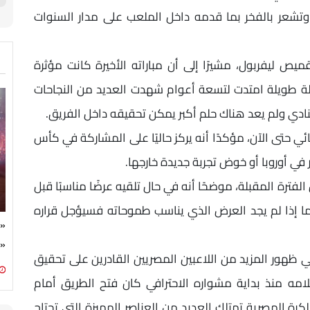
 وتشعر بالفخر بما قدمه داخل الملعب على مدار السنوات
يص ليفربول، مشيرًا إلى أن مباراته الأخيرة كانت مؤثرة
حلة طويلة امتدت لتسعة أعوام شهدت العديد من النجاحات
للنادي ولم يعد هناك حلم أكبر يمكن تحقيقه داخل الفريق.
ئي حتى الآن، مؤكدًا أنه يركز حاليًا على المشاركة في كأس
في أوروبا أو خوض تجربة جديدة خارجها.
فترة المقبلة، موضحًا أنه في حال تلقيه عرضًا مناسبًا قبل
 إذا لم يجد العرض الذي يناسب طموحاته فسيؤجل قراره
«ا
«ت
ي ظهور المزيد من اللاعبين المصريين القادرين على تحقيق
لامه منذ بداية مشواره الاحترافي كان فتح الطريق أمام
كرة المصرية تمتلك العديد من العناصر المميزة التي تحتاج