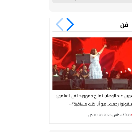
الأهلي
فن
رين عبد الوهاب تمازح جمهورها في العلمين:
جمهور الساحل الشمالي يترقب
يقولوا رجعت.. هو أنا كنت مسافرة؟»
برعاية الهضبة عمرو دياب
08 أغسطس 2026 10:28 ص
07 أغسطس 2026 07:54 م