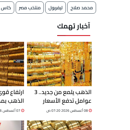
محمد صلاح
ليفربول
منتخب مصر
كاس ا
آخبار تهمك
الذهب يلمع من جديد.. 3
ارتفاع قو
عوامل تدفع الأسعار
للصعود.. تقرير
إلى 6100 جنيه
08 أغسطس 2026 07:20 ص
07 أغسطس 2026 05:50 م