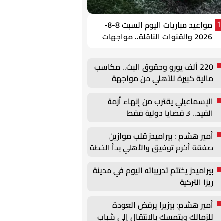
مواعيد مباريات اليوم السبت 8-8-
1
2026 والقنوات الناقلة.. مواجهات
قوية في الوديات وكأس الرابطة
220 ألف يورو وحقوق البث.. مكاسب
مالية كبيرة للأهلي من مواجهة
برشلونة في كأس خوان جامبر
الإسماعيلي يقترب من إنهاء أزمة
القيد.. 3 قضايا دولية فقط
أمير هشام : بيراميدز قلب موازين
صفقة أكرم توفيق والأهلي بدأ الخطة
البديلة
بيراميدز يختتم تدريباته اليوم في مدينة
ريزا التركية
أمير هشام: بيزيرا يرفض العودة
للزمالك ويتمسك بالانتقال إلى شباب