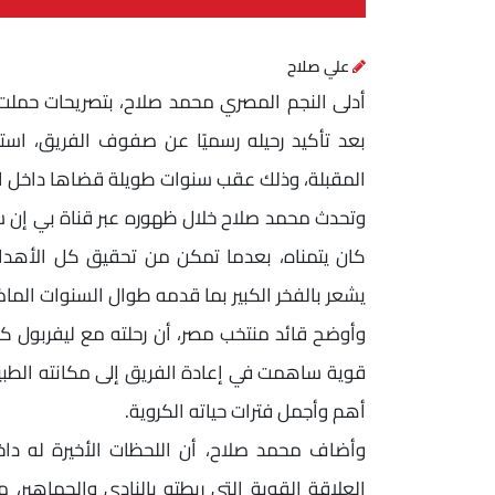
علي صلاح
أدلى النجم المصري محمد صلاح، بتصريحات حملت طا
بعد تأكيد رحيله رسميًا عن صفوف الفريق، استعد
المقبلة، وذلك عقب سنوات طويلة قضاها داخل الن
وتحدث محمد صلاح خلال ظهوره عبر قناة بي إن س
كان يتمناه، بعدما تمكن من تحقيق كل الأهداف
يشعر بالفخر الكبير بما قدمه طوال السنوات الماض
وأوضح قائد منتخب مصر، أن رحلته مع ليفربول كان
قوية ساهمت في إعادة الفريق إلى مكانته الطبيعي
أهم وأجمل فترات حياته الكروية.
وأضاف محمد صلاح، أن اللحظات الأخيرة له داخ
العلاقة القوية التي ربطته بالنادي والجماهير، م