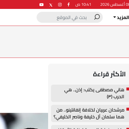
10:41 ص
لمزيد
الأكثر قراءة
هاني مصطفى يكتب: إذن.. هي
الحرب (٣)
مرشحان عربيان لخلافة إنفانتينو.. من
هما سلمان آل خليفة وناصر الخليفي؟