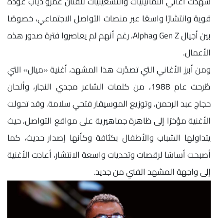
شهدت أغاني الثمانينيات والتسعينيات للفنان عمرو دياب عودة
قوية وانتشارًا واسعًا عبر منصات التواصل الاجتماعي، خصوصًا
بين أجيال Gen Z وAlpha، رغم أنهم لم يعاصروا فترة صدور هذه
الأعمال.
ومن أبرز الأغاني التي تصدّرت هذا المشهد، أغنية «ميال» التي
طُرحت عام 1988، من كلمات الشاعر مجدي النجار، وألحان
حجاج عبد الرحمن، وتوزيع الموسيقار فتحي سلامة. وقد تحولت
الأغنية مؤخرًا إلى ظاهرة جماهيرية على مواقع التواصل، حيث
يتداولها الشباب والأطفال بكثافة وكأنها إصدار حديث، كما
أصبحت أساسًا لرقصات وتحديات واسعة الانتشار، أعادت الأغنية
إلى واجهة المشهد الفني من جديد.