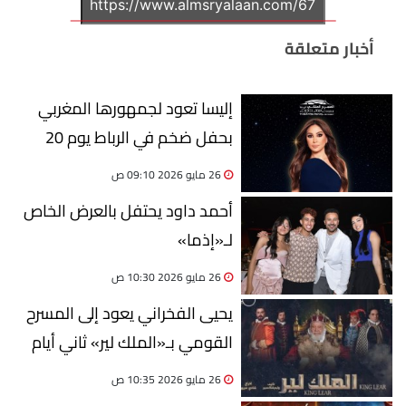
أخبار متعلقة
إليسا تعود لجمهورها المغربي
بحفل ضخم في الرباط يوم 20
يونيو
26 مايو 2026 09:10 ص
أحمد داود يحتفل بالعرض الخاص
لـ«إذما»
26 مايو 2026 10:30 ص
يحيى الفخراني يعود إلى المسرح
القومي بـ«الملك لير» ثاني أيام
عيد الأضحى
26 مايو 2026 10:35 ص