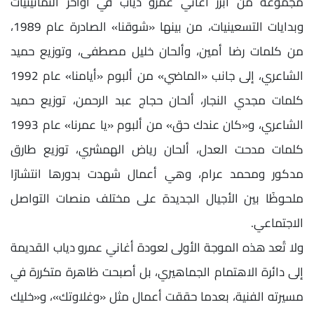
مجموعة من أبرز أغاني عمرو دياب في أواخر الثمانينيات
وبدايات التسعينيات، من بينها «شوقنا» الصادرة عام 1989،
من كلمات رضا أمين، وألحان خليل مصطفى، وتوزيع حميد
الشاعري، إلى جانب «الماضي» من ألبوم «أيامنا» عام 1992
كلمات مجدي النجار، ألحان حجاج عبد الرحمن، توزيع حميد
الشاعري، و«كان عندك حق» من ألبوم «يا عمرنا» عام 1993
كلمات مدحت العدل، ألحان رياض الهمشري، توزيع طارق
مدكور ومحمد عرام، وهي أعمال شهدت بدورها انتشارًا
ملحوظًا بين الأجيال الجديدة على مختلف منصات التواصل
الاجتماعي.
ولا تُعد هذه الموجة الأولى لعودة أغاني عمرو دياب القديمة
إلى دائرة الاهتمام الجماهيري، بل أصبحت ظاهرة متكررة في
مسيرته الفنية، بعدما حققت أعمال مثل «وغلاوتك»، و«خليك