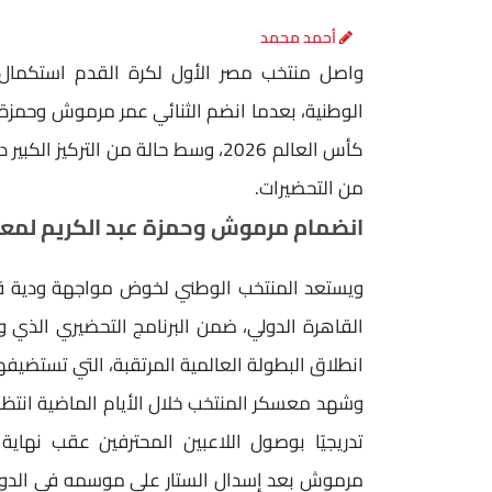
أحمد محمد
واصل منتخب مصر الأول لكرة القدم استكمال 
الوطنية، بعدما انضم الثنائي عمر مرموش وحمزة ع
كأس العالم 2026، وسط حالة من التر
من التحضيرات.
انضمام مرموش وحمزة عبد الكريم لمع
ويستعد المنتخب الوطني لخوض مواجهة ودية قو
القاهرة الدولي، ضمن البرنامج التحضيري الذي و
انطلاق البطولة العالمية المرتقبة، التي تستضيفه
وشهد معسكر المنتخب خلال الأيام الماضية انتظا
تدريجيًا بوصول اللاعبين المحترفين عقب نهاية 
مرموش بعد إسدال الستار على موسمه في الدوري 