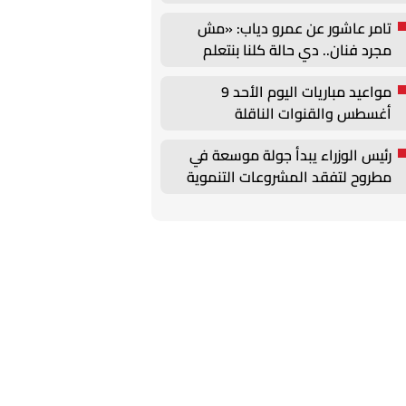
انطلاق تصويره
تامر عاشور عن عمرو دياب: «مش
مجرد فنان.. دي حالة كلنا بنتعلم
ونستفيد منها»
مواعيد مباريات اليوم الأحد 9
أغسطس والقنوات الناقلة
رئيس الوزراء يبدأ جولة موسعة في
مطروح لتفقد المشروعات التنموية
ومتابعة تطوير علم الروم