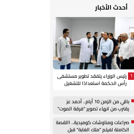
أحدث الأخبار
رئيس الوزراء يتفقد تطوير مستشفى
1
رأس الحكمة استعدادًا للتشغيل
باقي من الزمن 10 أيام.. أحمد عز
يقترب من انهاء تصوير "فرقة الموت"
صراعات ومناوشات كوميدية.. االقصة
الكاملة لفيلم "ملك الغابة" قبل