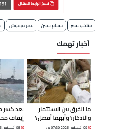
نسخ الرابط المقال
منتخب مصر
حسام حسن
عمر مرموش
ح
آخبار تهمك
ما الفرق بين الاستثمار
بعد كسر ما
والادخار؟ وأيهما أفضل؟
إيقاف محط
الإسماعيل
09 أغسطس 2026 07:30 ص
08 أغسطس 2026 08:34 م