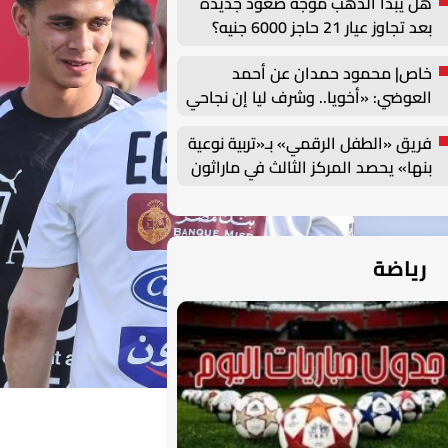
هل يبدأ الذهب موجة صعود جديدة
بعد تجاوز عيار 21 حاجز 6000 جنيه؟
خاص| محمود حمدان عن أحمد
العوضي: «أخويا.. وشرف ليا إن نجاحي
يرتبط باسمه»
فريق «الطفل الرقمي» بـ«تربية نوعية
بنها» يحصد المركز الثالث في ماراثون
مشروعات التخرج
رياضة