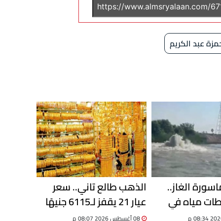
مزة عبد الكريم
سورة الغاز..
الذهب طالع تاني.. سعر
ات مياه في
عيار 21 يقفز لـ6115 جنيهًا
ية وسحب عينات
والجنيه الذهب بـ48920
08 أغسطس 2026 08:07 م