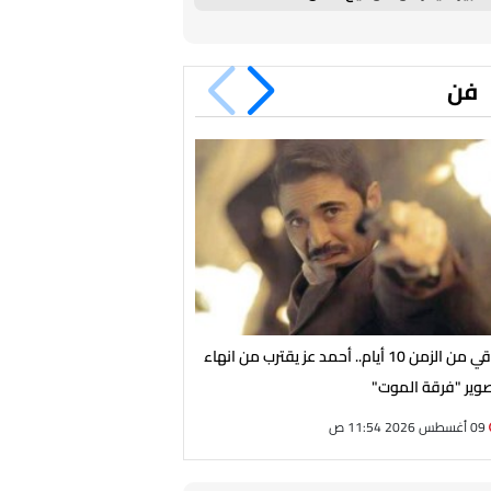
فن
باقي من الزمن 10 أيام.. أحمد عز يقترب من انهاء
صراعات ومناوشات كوميدية.. ا
وير "فرقة الموت"
لفيلم "ملك الغابة" قبل انطلا
09 أغسطس 2026 11:54 ص
09 أغسطس 2026 11:36 ص