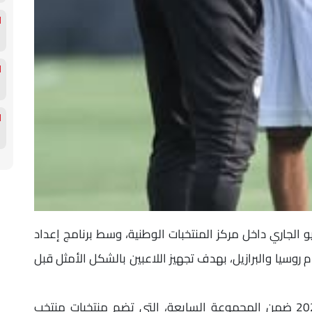
عسكر منتخب مصر قد انطلق يوم 21 مايو الجاري داخل مركز المنتخبات الوطنية، وسط برنامج إعداد
 روسيا والبرازيل، بهدف تجهيز اللاعبين بالشكل الأمثل قبل
ويخوض منتخب مصر منافسات كأس العالم 2026 ضمن المجموعة السابعة، التي تضم منتخبات منتخب