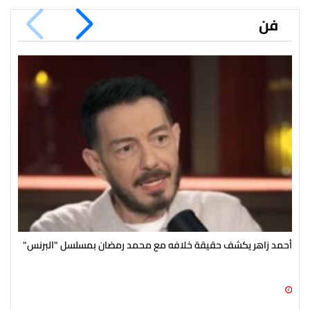
فن
أحمد زاهر يكشف حقيقة خلافه مع محمد رمضان بمسلسل "البرنس"
رغم
الج
09 أغسطس 2026 02:41 م
09 أغسطس 2026 02:34 م