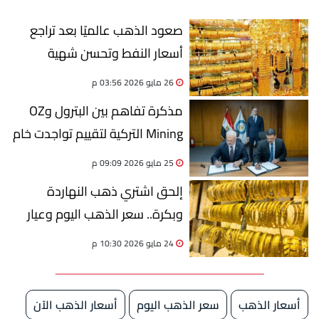
صعود الذهب عالميًا بعد تراجع
أسعار النفط وتحسن شهية
المخاطرة
26 مايو 2026 03:56 م
مذكرة تفاهم بين البترول وOZ
Mining التركية لتقييم تواجدت خام
الذهب بالصحراء الشرقية
25 مايو 2026 09:09 م
إلحق اشتري ذهب النهاردة
وبكرة.. سعر الذهب اليوم وعيار
21 يسجل 6825 جنيهًا
24 مايو 2026 10:30 م
أسعار الذهب
سعر الذهب اليوم
أسعار الذهب الآن