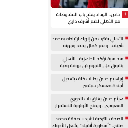
خاص.. الوداد يفتح باب المفاوضات
1
مع الأهلي لضم أشرف داري
الأهلي يقترب من إنهاء ارتباطه بمحمد
شريف.. وعمر كمال يحدد وجهته
المقبلة
سداسية تؤكد الجاهزية.. الأهلي
يتفوق على النجوم في بروفة ودية
قبل انطلاق الموسم
إبراهيم حسن يطالب كاف بتعديل
أجندة معسكر سبتمبر
هيثم حسن يغلق باب الدوري
السعودي.. ويمنح الأولوية للاستمرار
في أوروبا
الصحف التركية تشيد بـ صفقة محمد
صلاح.. "أسطورة أنفيلد" يشعل الأجواء