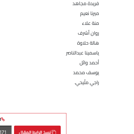
فريدة مجاهد
ميرنا نعيم
منة علاء
روان أشرف
هالة حلاوة
ياسمينا عبدالناصر
أحمد وائل
يوسف محمد
راجي ملّيحي.
ا
نسخ الرابط المقال