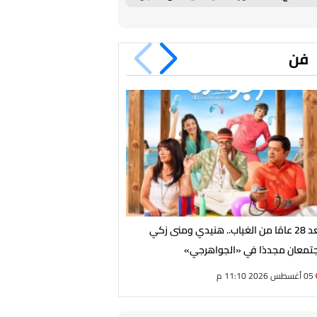
في طرابزون
فن
بعد 28 عامًا من الغياب.. هنيدي ومنى زكي
حماقي يواصل استعدادات حفل
تمعان مجددًا في «الجواهرجي»
سعادة ساحل
05 أغسطس 2026 11:10 م
05 أغسطس 2026 08:30 م