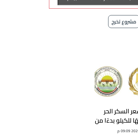
مشروع تخرج
ر السكر الحر
 جنيهًا للكيلو بدءًا من
ين تعلن أماكن