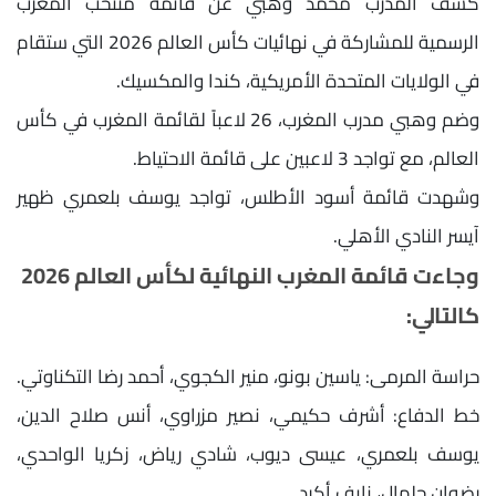
كشف المدرب محمد وهبي عن قائمة منتخب المغرب
الرسمية للمشاركة في نهائيات كأس العالم 2026 التي ستقام
في الولايات المتحدة الأمريكية، كندا والمكسيك.
وضم وهبي مدرب المغرب، 26 لاعباً لقائمة المغرب في كأس
العالم، مع تواجد 3 لاعبين على قائمة الاحتياط.
وشهدت قائمة أسود الأطلس، تواجد يوسف بلعمري ظهير
آيسر النادي الأهلي.
وجاءت قائمة المغرب النهائية لكأس العالم 2026
كالتالي:
حراسة المرمى: ياسين بونو، منير الكجوي، أحمد رضا التكناوتي.
خط الدفاع: أشرف حكيمي، نصير مزراوي، أنس صلاح الدين،
يوسف بلعمري، عيسى ديوب، شادي رياض، زكريا الواحدي،
رضوان حلهال، نايف أكرد.