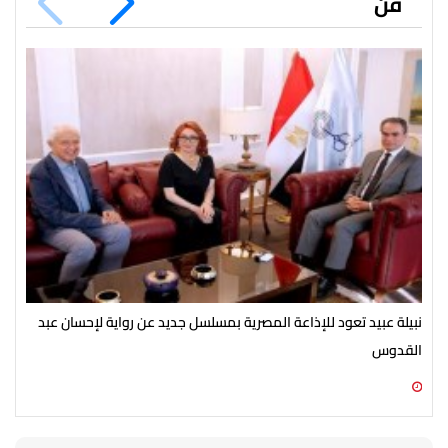
فن
نبيلة عبيد تعود للإذاعة المصرية بمسلسل جديد عن رواية لإحسان عبد
انط
القدوس
مك
07 أغسطس 2026 03:51 م
07 أغسطس 2026 03:12 م