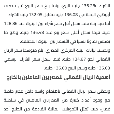
للشراء و136.28 جنيه للبيع، بينما بلغ سعر البيع في مصرف
أبوظبي الإسلامي 136.08 جنيه مقابل 132.05 جنيه للشراء.
أما ميد بنك فقد سجل أقل سعر شراء بين البنوك عند 128.86
جنيه، فيما سجل أعلى سعر بيع عند 136.48 جنيه، وهو ما
يعكس تفاوتًا نسبيًا في الأسعار بين البنوك المختلفة.
وبحسب بيانات البنك المركزي المصري، بلغ متوسط سعر الريال
العُماني نحو 134.87 جنيه، فيما سجل سعر الشراء الرسمي
135.63 جنيه وسعر البيع 136.00 جنيه.
أهمية الريال العُماني للمصريين العاملين بالخارج
ويحظى سعر الريال العُماني باهتمام واسع داخل مصر، خاصة
مع وجود أعداد كبيرة من المصريين العاملين في سلطنة
عُمان، حيث تمثل التحويلات المالية القادمة من الخليج أحد