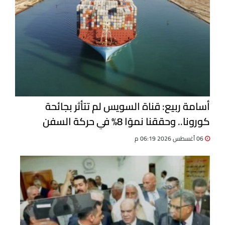
أسامة ربيع: قناة السويس لم تتأثر بجائحة
كورونا.. وحققنا نموًا 8% في حركة السفن
06 أغسطس 2026 06:19 م