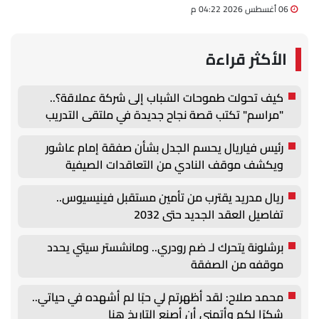
06 أغسطس 2026 04:22 م
الأكثر قراءة
كيف تحولت طموحات الشباب إلى شركة عملاقة؟..
"مراسم" تكتب قصة نجاح جديدة في ملتقى التدريب
والتوظيف الزراعي الأول بجامعة دمنهور
رئيس فياريال يحسم الجدل بشأن صفقة إمام عاشور
ويكشف موقف النادي من التعاقدات الصيفية
ريال مدريد يقترب من تأمين مستقبل فينيسيوس..
تفاصيل العقد الجديد حتى 2032
برشلونة يتحرك لـ ضم رودري.. ومانشستر سيتي يحدد
موقفه من الصفقة
محمد صلاح: لقد أظهرتم لي حبًا لم أشهده في حياتي..
شكرًا لكم وأتمنى أن أصنع التاريخ هنا