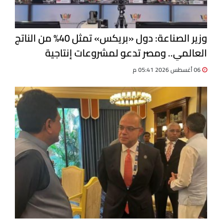
وزير الصناعة: دول «بريكس» تمثل 40% من الناتج
العالمي.. ومصر تدعو لمشروعات إنتاجية
مشتركة
06 أغسطس 2026 05:41 م