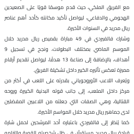
مع الفريق الملكي، حيث قدم موسمًا قويًا على الصعيدين
الهجومي والدفاعي، ليواصل تأكيد مكانته كأحد أهم عناصر
ريال مدريد في السنوات الأخيرة.
وشارك فالفيردي في 49 مباراة بقميص ريال مدريد خلال
الموسم الماضي بمختلف البطولات، ونجح في تسجيل 9
أهداف، بالإضافة إلى صناعة 13 هدفًا، ليواصل تقديم أرقام
مميزة تعكس تأثيره الكبير داخل تشكيلة الفريق.
ويُعرف اللاعب الأوروجوياني بقدرته على اللعب في أكثر من
مركز داخل الملعب، إلى جانب قوته البدنية الكبيرة وروحه
القتالية، وهي الصفات التي جعلته من اللاعبين المفضلين
لدى جماهير ريال مدريد خلال المواسم الأخيرة.
كما يُنظر إلى فالفيردي باعتباره أحد المرشحين لحمل شارة
قيادة ريال مدريد مستقبلًا، في ظل شخصيته القوية والتزامه