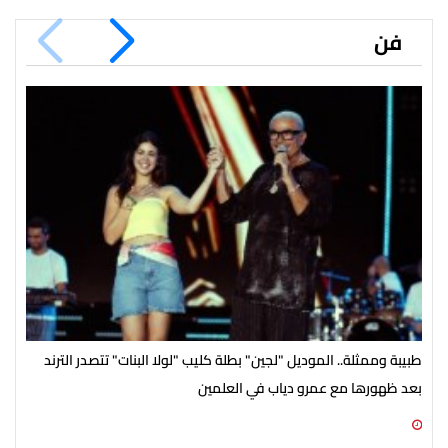
فن
طبيبة وممثلة.. الموديل "لجين" بطلة كليب "لولا البنات" تتصدر الترند
باقي من الزمن
بعد ظهورها مع عمرو دياب في العلمين
09 أغسطس 2026 12:44 م
09 أغسطس 2026 11:54 ص