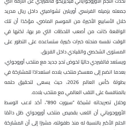
تحدث النجم الأوروجواياني فيديريكو فالفيردي عن الأزمة التي
جمعته بزميله الفرنسي أوريلين تشواميني داخل ريال مدريد
خلال الأسابيع الأخيرة من الموسم الماضي، مؤكدًا أن تلك
الواقعة كانت من أصعب اللحظات التي مر بها، لكنها في
الوقت نفسه منحته خبرات كبيرة ستساعده على التطور على
المستوى الشخصي والقيادي داخل الفريق.
ويستعد فالفيردي حاليًا لخوض تحدٍ جديد مع منتخب أوروجواي،
بعدما انضم إلى معسكر منتخب بلاده استعدادًا للمشاركة في
بطولة كأس العالم 2026، حيث يسعى لتحقيق حلمه
بالمنافسة على اللقب العالمي مع منتخب بلاده.
وخلال تصريحاته لشبكة “سبورت 890”، أكد لاعب الوسط
الأوروجوياني أن اللعب بقميص منتخب أوروجواي ظل دائمًا
الحلم الأكبر بالنسبة له منذ طفولته، مشيرًا إلى أن المشاركة