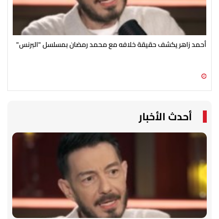
أحمد زاهر يكشف حقيقة خلافه مع محمد رمضان بمسلسل "البرنس"
رغم
الج
09 أغسطس 2026 02:41 م
09 أغسطس 2026 02:34 م
أحدث الأخبار