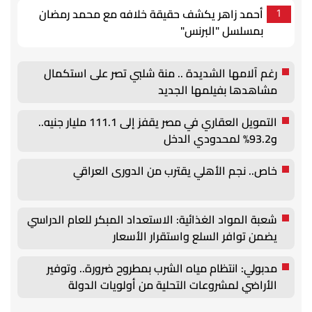
أحمد زاهر يكشف حقيقة خلافه مع محمد رمضان
1
بمسلسل "البرنس"
رغم آلامها الشديدة .. منة شلبي تصر على استكمال
مشاهدها بفيلمها الجديد
التمويل العقاري في مصر يقفز إلى 111.1 مليار جنيه..
و93.2% لمحدودي الدخل
خاص.. نجم الأهلي يقترب من الدورى العراقي
شعبة المواد الغذائية: الاستعداد المبكر للعام الدراسي
يضمن توافر السلع واستقرار الأسعار
مدبولي: انتظام مياه الشرب بمطروح ضرورة.. وتوفير
الأراضي لمشروعات التحلية من أولويات الدولة