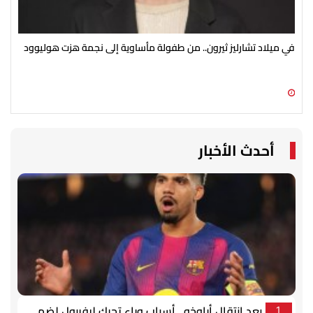
في ميلاد تشارليز ثيرون.. من طفولة مأساوية إلى نجمة هزت هوليوود
أحم
09 أغسطس 2026 05:20 ص
09 أغسطس 2026 12:30 ص
أحدث الأخبار
بعد انتقال أراوخو.. أسباب وراء تحرك ليفربول لضم
1