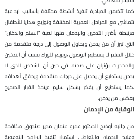
المبكر للتعاطي.
كما تتضمن المبادرة تنفيذ أنشطة مختلفة بأساليب ابداعية
تتماشى مع المراحل العمرية المختلفة وتوزيع هدايا للأطفال
مرتبطة بأضرار التدخين والإدمان منها لعبة "السلم والدخان"
التي تبرز أن من يدخن ويحاول الوصول إلى درجة متقدمة من
خلال السلم لا يستطيع الوصول ،ويرجع للوراء بسبب أن التدخين
والمخدرات يؤثران على صحته، في حين أن الشخص الذى لا
يدخن يستطيع أن يحصل على درجات متقدمة ويحقق أهدافه
،كما يستطيع أن يفكر بشكل سليم ويتخذ القرار الصحيح
بعكس من يدخن‪ .
الوقاية من الإدمان
من جانبه أوضح الدكتور عمرو عثمان مدير صندوق مكافحة
وعلاج الإدمان والتعاطي استمرار تنفيذ البرامج التوعوية