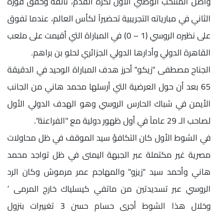
واصل المنتخب الوطني الأول لكرة القدم، تألقه وحقق فوزه
الثاني في مبارياته التجريبية تحضيراً لكأس العالم، عندما تفوق
على نظيره الروسي (1 – 0) في المباراة التي أقيمت على ملعب
القاهرة الدولي وأدارها الدولي الجزائري لحلو بن براهم.
الجناح مصطفى "زيكو" أحرز هدف المباراة الوحيد في الدقيقة
65 بعد أن حول العرضية التي أرسلها محمد هاني من الجانب
الأيمن في شباك الحارس الروسي وهو الهدف الدولي الأول
لصاحب الـ 29 عاماً في أول ظهور دولية مع "الفراعنة".
في الشوط الأول كان التكافؤ سيد الموقف في ظل محاولات
مصرية غير مكتملة عبر الجبهة اليمنى في ظل تواجد محمد
هاني وأحمد سيد "زيزو" والمهاجم عمر مرموش وكان الرد
الروسي عبر تسديدتين من ماتفي كيسلياك خارج المرمى ’
وخلال هذا الشوط أجرى حسام حسن 3 تغييرات بنزول