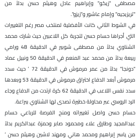
مصطفى "زيكو" وإبراهيم عادل وهيثم حسن بدلاً من
"تريزيجيه" وإمام عاشور و"زيزو".
في الشوط الثاني كانت الأفضلية لمنتخب مصر رغم التغييرات
التي أجراها حسام حسن لتجربة كل اللاعبين حيث شارك محمد
الشناوي بدلاً من مصطفى شوبير في الدقيقة 48 ورامي
ربيعة بدلاً من محمد عبد المنعم في الدقيقة 50 ونبيل عماد
"دونجا" بدلاً من عمر مرموش في الدقيقة 72 ’ حيث سدد
مرموش أبعد الدفاع اختراق مرموش في الدقيقة 53 وبعدها
سدد نفس اللاعب في الدقيقة 62 كرة ارتدت من الدفاع وجاء
الرد الروسي عبر محاولة خطيرة تصدى لها الشناوي ببراعة.
حسام حسن واصل تغييراته ومنح الفرصة للرباعي حسام
عبدالمجيد وطارق علاء ومحمود صابر وحمزة عبدالكريم بدلاً
من ياسر إبراهيم ومحمد هاني ومهند لاشين وهيثم حسن ’