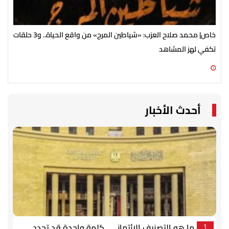
خاص| محمد صلاح العزب: «شياطين المرج» من واقع الحياة.. و3 حلقات
تكفي لهز المشاهد
«ال
06 أغسطس 2026 07:30 ص
05 أغسطس 2026 11:10 م
أحدث الأخبار
ما هو التصنيف الائتماني.. كلمة واحدة قد تحدد
1