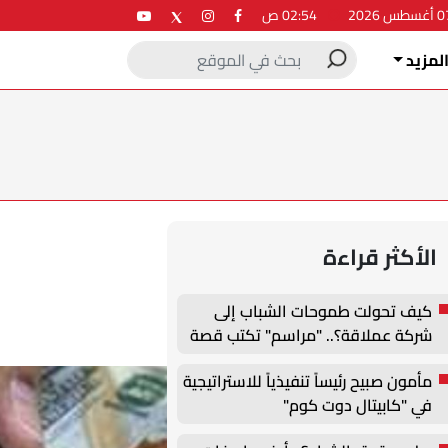
02:54 ص
لمزيد
الأكثر قراءة
كيف تحولت طموحات الشباب إلى
شركة عملاقة؟.. "مراسم" تكتب قصة
نجاح جديدة في ملتقى التدريب
مأمون صبيح رئيساً تنفيذياً للاستراتيجية
والتوظيف الزراعي الأول بجامعة
في "كابيتال دوت كوم"
دمنهور