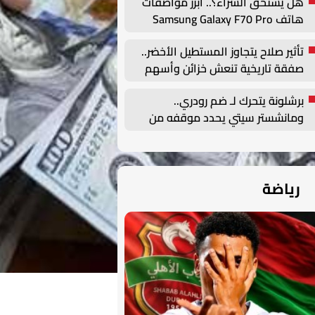
هل يستحق الشراء؟.. أبرز مواصفات
هاتف Samsung Galaxy F70 Pro
الجديد
تأثير صلاح يتجاوز المستطيل الأخضر..
صفقة تاريخية تنعش خزائن وأسهم
طرابزون سبور
برشلونة يتحرك لـ ضم رودري..
ومانشستر سيتي يحدد موقفه من
الصفقة
رياضة