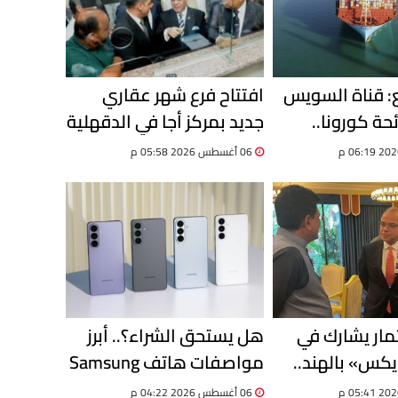
ع: قناة السويس
افتتاح فرع شهر عقاري
ئحة كورونا..
جديد بمركز أجا في الدقهلية
وحققنا نموًا 8% في حركة
لتقديم خدمات التوثيق
06 أغسطس 2026 05:58 م
الرقمية
ثمار يشارك في
هل يستحق الشراء؟.. أبرز
يكس» بالهند..
مواصفات هاتف Samsung
صادرات مصر تسجل 13.8
Galaxy F70 Pro الجديد
06 أغسطس 2026 04:22 م