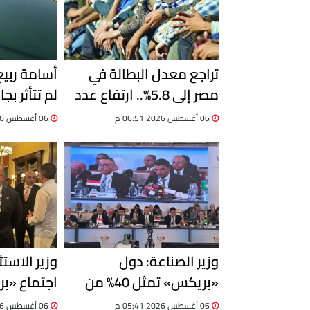
تراجع معدل البطالة في
أسامة ربي
مصر إلى 5.8%.. ارتفاع عدد
لم تتأثر بجا
المشتغلين إلى 33.6 مليون
06 أغسطس 2026 06:51 م
06 أغسطس 2026 06:19 م
خلال الربع الثاني 2026
السفن
وزير الصناعة: دول
وزير الاست
«بريكس» تمثل 40% من
اجتماع «بر
الناتج العالمي.. ومصر تدعو
06 أغسطس 2026 05:41 م
06 أغسطس 2026 05:41 م