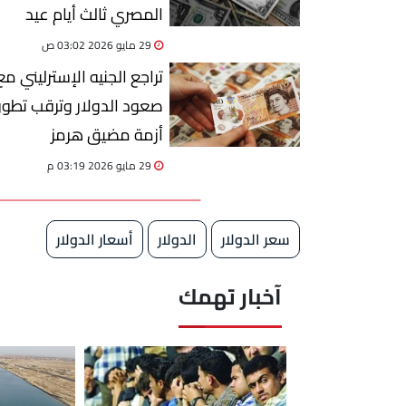
المصري ثالث أيام عيد
الأضحى
29 مايو 2026 03:02 ص
تراجع الجنيه الإسترليني مع
صعود الدولار وترقب تطور
أزمة مضيق هرمز
29 مايو 2026 03:19 م
سعر الدولار
الدولار
أسعار الدولار
آخبار تهمك