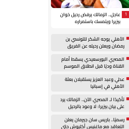
عاجل.. الزمالك يرفض رحيل خوان
1
بيزيرا ويتمسك باستمراره
الأهلي يوجه الشكر للتونسي بن
رمضان ويعلن رحيله عن الفريق
المصري البورسعيدي يسقط أمام
القناة وديًا قبل انطلاق الموسم
الجديد
عدلي وعبد العزيز يستقبلان بعثة
الأهلي في إسبانيا
تأكيدًا لـ المصري الآن.. الزمالك يرد
على بيان بيزيرا: لا وعود بالرحيل
ونتمسك باستمرار اللاعب
رسميًا.. باريس سان جيرمان يعلن
التعاقد مع ماغنيس أكليوش حتى