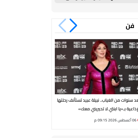
2031
فن
د سنوات من الغياب.. نبيلة عبيد تستأنف رحلتها
من الهضبة لـ شيرين وكايروكي
إذاعية بـ«يا ابنتي لا تحيريني معك»
يشتعل بـ 4 حفلات ضخمة الجمعة
06 أغسطس 2026 09:15 م
06 أغسطس 2026 05:02 م