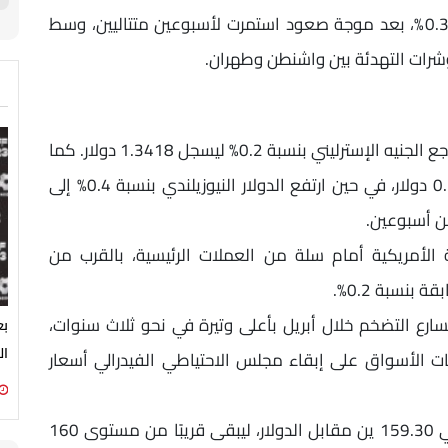
ويتجه الدولار لإنهاء الأسبوع على انخفاض بنحو 0.3%، بعد موجة صعود استمرت لأسبوعين متتاليين، وسط
شرات التهدئة بين واشنطن وطهران.
واستقر اليورو عند مستوى 1.1643 دولار، بينما تراجع الجنيه الإسترليني بنسبة 0.2% ليسجل 1.3418 دولار. كما
حافظ الدولار الأسترالي على استقراره قرب 0.7160 دولار، في حين ارتفع الدولار النيوزيلندي بنسبة 0.4% إلى
 الأمريكية أمام سلة من العملات الرئيسية، بالقرب من
سارع التضخم خلال أبريل بأعلى وتيرة في نحو ثلاث سنوات،
بع
ال
نات الأسواق على إبقاء مجلس الاحتياطي الفيدرالي أسعار
وعلى صعيد العملات الآسيوية، سجل الين الياباني 159.30 ين مقابل الدولار، ليبقى قريبًا من مستوى 160