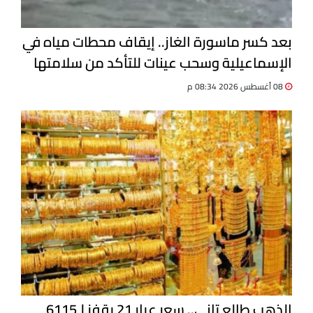
بعد كسر ماسورة الغاز.. إيقاف محطات مياه في
الإسماعيلية وسحب عينات للتأكد من سلامتها
08 أغسطس 2026 08:34 م
الذهب طالع تاني.. سعر عيار 21 يقفز لـ6115