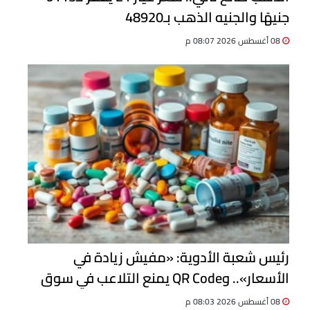
جنيهًا والجنيه الذهب بـ48920
08 أغسطس 2026 08:07 م
رئيس شعبة الأدوية: «مفيش زيادة في
الأسعار».. وQR Code يمنع التلاعب في سوق
الدواء
08 أغسطس 2026 08:03 م