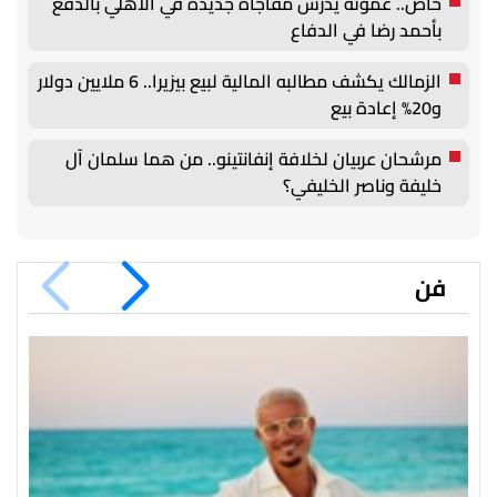
خاص.. عموتة يدرس مفاجأة جديدة في الأهلي بالدفع
بأحمد رضا في الدفاع
الزمالك يكشف مطالبه المالية لبيع بيزيرا.. 6 ملايين دولار
و20% إعادة بيع
مرشحان عربيان لخلافة إنفانتينو.. من هما سلمان آل
خليفة وناصر الخليفي؟
فن