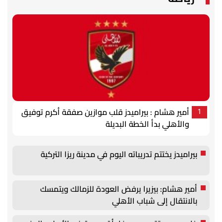
أمير هشام : بيراميدز قلب موازين صفقة أكرم توفيق
1
والأهلي بدأ الخطة البديلة
بيراميدز يختتم تدريباته اليوم في مدينة ريزا التركية
أمير هشام: بيزيرا يرفض العودة للزمالك ويتمسك
بالانتقال إلى شباب الأهلي