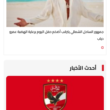
جمهور الساحل الشمالي يترقب أضخم حفل اليوم برعاية الهضبة عمرو
الأ
دياب
الش
07 أغسطس 2026 07:54 م
07 أغسطس 2026 07:43 م
أحدث الأخبار