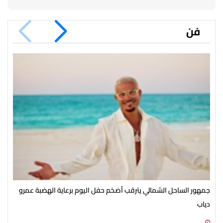
فن
جمهور الساحل الشمالي يترقب أضخم حفل اليوم برعاية الهضبة عمرو
الأ
دياب
الش
07 أغسطس 2026 07:54 م
07 أغسطس 2026 07:43 م