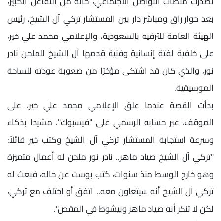
تصدرت منصات التواصل الاجتماعي، حالة من التفاعل الكبير،
بعد حوار راق ومباشر دار بين المستشار تركي آل الشيخ، رئيس
الهيئة العامة للترفيه بالسعودية، والإعلامي محمد علي خير،
على خلفية لفتة إنسانية وفنية قدمها آل الشيخ للملحن نادر
نور، والذي كان قد اشتكى مؤخرًا من صعوبة عودته للساحة
الموسيقية.
بدأت القصة عندما علق الإعلامي محمد علي خير، على
الموقف، عبر حسابه الرسمي على "فيسبوك"، مشيدا بذكاء
وسرعة استجابة المستشار تركي آل الشيخ وكتب خير قائلاً:
"تركي آل الشيخ صياد ماهر.. نادر نور ملحن له أعمال متميزة
وهو خارج الوسط منذ سنوات، كتب بوست عن حاله، فبعث له
تركي آل الشيخ أنه سيتعاون معه.. اتفِق أو اختلِف مع تركي،
لكن لا تنكر أنه صياد ماهر وبيشوط في المقص".