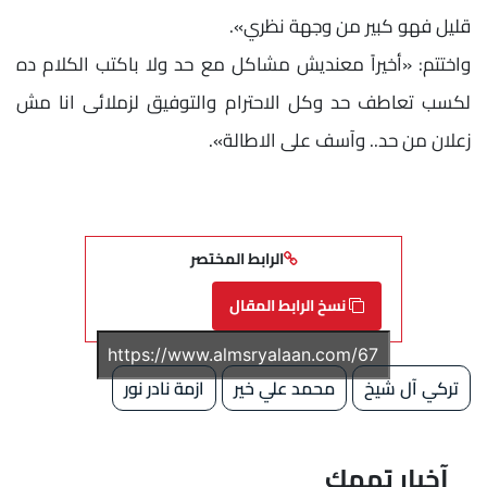
قليل فهو كبير من وجهة نظري».
واختتم: «أخيراً معنديش مشاكل مع حد ولا باكتب الكلام ده
لكسب تعاطف حد وكل الاحترام والتوفيق لزملائى انا مش
زعلان من حد.. وآسف على الاطالة».
الرابط المختصر
نسخ الرابط المقال
تركي آل شيخ
محمد علي خير
ازمة نادر نور
آخبار تهمك