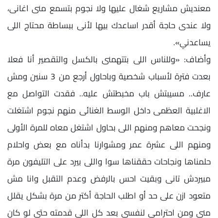
معنديش مشاريع شغال عليها ولا نجوم بتسمع منى اغانى،
ولا عندى حاجة أقدر اساعدك بيها لأنى ببساطة محتاج اللى
يساعدني».
وأضاف: «وللناس اللى بتتهمنى بالكسل والتقصير أنا فعلا
بعدت فترة لأسباب شخصية وباحاول أرجع من 3 سنين ومش
عارف.. مسيبتش باب مخبطتش عليه.. فقدت التواصل مع
الاغلبية العظمى داخل الوسط الغنائى منهم نجوم اشتغلت
ونجحت معاهم ومنهم اللى بحاول اشتغل معاه للمرة الأولى
ومنهم اللى عشرة عمر ومشوارنا بدأناه مع بعض واحلام
حلمناها ونجاحات حققناها سوا واللى بيرد على التليفون مرة
مبيردش تانى وبقيت احس بالرفض وعدم التقبل وانا مش
متعود ازن على حد أو اطلب الحاجة أكتر من مرة بشكل يقلل
منى ومن احترامى لنفسى بعد كل اللى قدمته حتى لو كان