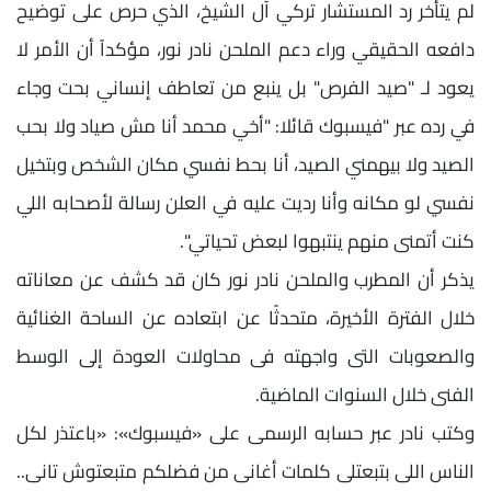
لم يتأخر رد المستشار تركي آل الشيخ، الذي حرص على توضيح
دافعه الحقيقي وراء دعم الملحن نادر نور، مؤكداً أن الأمر لا
يعود لـ "صيد الفرص" بل ينبع من تعاطف إنساني بحت وجاء
في رده عبر "فيسبوك قائلا: "أخي محمد أنا مش صياد ولا بحب
الصيد ولا بيهمني الصيد، أنا بحط نفسي مكان الشخص وبتخيل
نفسي لو مكانه وأنا رديت عليه في العلن رسالة لأصحابه اللي
كنت أتمنى منهم ينتبهوا لبعض تحياتي".
يذكر أن المطرب والملحن نادر نور كان قد كشف عن معاناته
خلال الفترة الأخيرة، متحدثًا عن ابتعاده عن الساحة الغنائية
والصعوبات التى واجهته فى محاولات العودة إلى الوسط
الفنى خلال السنوات الماضية.
وكتب نادر عبر حسابه الرسمى على «فيسبوك»: «باعتذر لكل
الناس اللى بتبعتلى كلمات أغانى من فضلكم متبعتوش تانى..