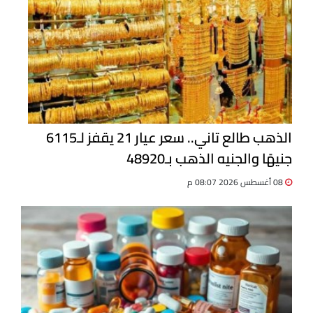
الذهب طالع تاني.. سعر عيار 21 يقفز لـ6115
جنيهًا والجنيه الذهب بـ48920
08 أغسطس 2026 08:07 م