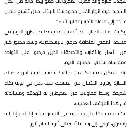
شهدت جنازة والد مطرب المهرجانات حمو بيكا، حالة من الحزن
الشديد، حيث انهار الفنان حمود بيكا بالبكاء، خلال تشييع جثمان
والده إلى مثواه الأخير بمقابر الأسرة.
وكانت صلاة الجنازة قد أقيمت عقب صلاة الظهر اليوم في
مسجد العمري بمنطقة كرموز بالإسكندرية، وسط حضور كبير
من الأهل والأقارب والأصدقاء الذين حرصوا على التواجد
ومواساة بيكا في مصابه الأليم.
ولم يتمكن حمو بيكا من تماسك نفسه عقب انتهاء صلاة
الجنازة وخروج الجثمان من المسجد، حيث دخل في نوبة بكاء
شديدة، وسط محاولات من المحيطين به لتهدئته ومساندته
في هذا الموقف العصيب.
وكتب حمو بيكا على صفحته على الفيس بوك: إنا لله وإنا إليه
راجعون، توفي إلى رحمة الله تعالى أبويا الحاج أنور.