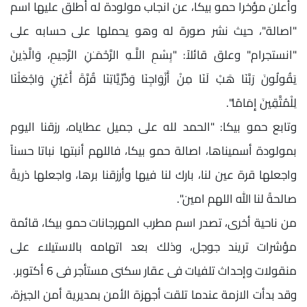
وأعلن مؤخرا حمو بيكا، عن انجاب مولودة له أطلق عليها اسم
"اصالة"، حيث نشر صورة له وهو يحملها على حسابه على
"انستجرام" وعلق قائلاً: "بِسْمِ اللَّـهِ الرَّحْمَـٰنِ الرَّحِيمِ، وَالَّذِينَ
يَقُولُونَ رَبَّنَا هَبْ لَنَا مِنْ أَزْوَاجِنَا وَذُرِّيَّاتِنَا قُرَّةَ أَعْيُنٍ وَاجْعَلْنَا
لِلْمُتَّقِينَ إِمَامًا".
وتابع حمو بيكا: "الحمد لله على جميل عطاياه، رزقنا اليوم
بمولودة أسميناها، اصالة حمو بيكا، فاللهم أنبتها نباتا حسناً
واجعلها قرة عين لنا، بارك لنا فيها وأرزقنا برها، واجعلها ذريةً
صالحةً لنا الله اللهم امين".
من ناحية أخرى، تصدر اسم مطرب المهرجانات حمو بيكا، قائمة
مؤشرات تريند جوجل، وذلك بعد اتهامه بالاستيلاء على
منقولات وإحداث تلفيات فى عقار سكنى مستأجر فى 6 أكتوبر.
وقد بدأت الازمة عندما تلقت أجهزة الأمن بمديرية أمن الجيزة،