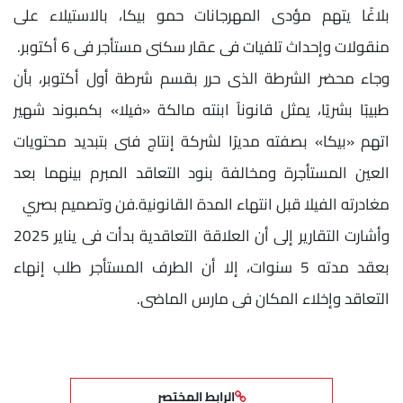
بلاغًا يتهم مؤدى المهرجانات حمو بيكا، بالاستيلاء على
منقولات وإحداث تلفيات فى عقار سكنى مستأجر فى 6 أكتوبر.
وجاء محضر الشرطة الذى حرر بقسم شرطة أول أكتوبر، بأن
طبيبًا بشريًا، يمثل قانوناً ابنته مالكة «فيلا» بكمبوند شهير
اتهم «بيكا» بصفته مديرًا لشركة إنتاج فنى بتبديد محتويات
العين المستأجرة ومخالفة بنود التعاقد المبرم بينهما بعد
مغادرته الفيلا قبل انتهاء المدة القانونية.فن وتصميم بصري
وأشارت التقارير إلى أن العلاقة التعاقدية بدأت فى يناير 2025
بعقد مدته 5 سنوات، إلا أن الطرف المستأجر طلب إنهاء
التعاقد وإخلاء المكان فى مارس الماضى.
الرابط المختصر