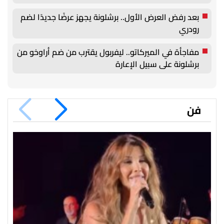
بعد رفض العرض الأول.. برشلونة يجهز عرضًا جديدًا لضم
رودري
مفاجأة في الميركاتو.. ليفربول يقترب من ضم أراوخو من
برشلونة على سبيل الإعارة
فن