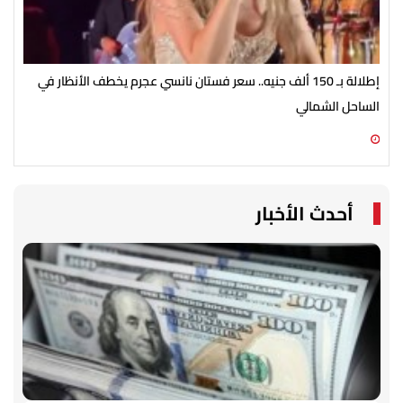
إطلالة بـ 150 ألف جنيه.. سعر فستان نانسي عجرم يخطف الأنظار في
مطل
الساحل الشمالي
في ص
08 أغسطس 2026 02:44 م
08 أغسطس 2026 02:30 م
أحدث الأخبار