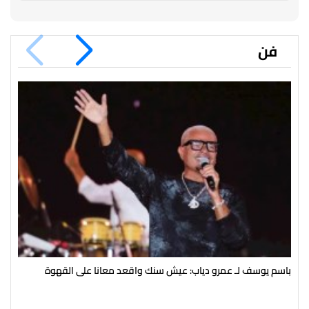
فن
باسم يوسف لـ عمرو دياب: عيش سنك واقعد معانا على القهوة
من 