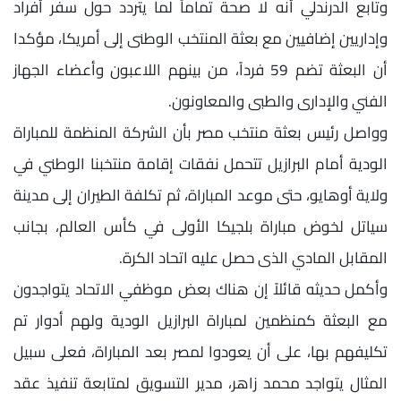
وتابع الدرندلي أنه لا صحة تماماً لما يتردد حول سفر أفراد
وإداريين إضافيين مع بعثة المنتخب الوطنى إلى أمريكا، مؤكدا
أن البعثة تضم 59 فرداً، من بينهم اللاعبون وأعضاء الجهاز
الفني والإدارى والطبى والمعاونون.
وواصل رئيس بعثة منتخب مصر بأن الشركة المنظمة للمباراة
الودية أمام البرازيل تتحمل نفقات إقامة منتخبنا الوطني في
ولاية أوهايو، حتى موعد المباراة، ثم تكلفة الطيران إلى مدينة
سياتل لخوض مباراة بلجيكا الأولى في كأس العالم، بجانب
المقابل المادي الذى حصل عليه اتحاد الكرة.
وأكمل حديثه قائلاً إن هناك بعض موظفي الاتحاد يتواجدون
مع البعثة كمنظمين لمباراة البرازيل الودية ولهم أدوار تم
تكليفهم بها، على أن يعودوا لمصر بعد المباراة، فعلى سبيل
المثال يتواجد محمد زاهر، مدير التسويق لمتابعة تنفيذ عقد