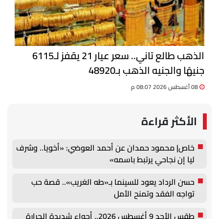
الذهب طالع تاني.. سعر عيار 21 يقفز لـ6115
جنيهًا والجنيه الذهب بـ48920
08 أغسطس 2026 08:07 م
الأكثر قراءة
خاص| محمود حمدان عن أحمد العوضي: «أخويا.. وشرف
ليا إن نجاحي يرتبط باسمه»
حسن الرداد يعود للسينما بـ«طه الغريب».. قصة حب
تواجه الفقد وتمنح الأمل
طقس الأحد 9 أغسطس 2026.. أجواء شديدة الحرارة