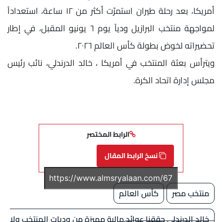
أمريكا، بعد رحلة طيران استمرّت أكثر من ١٢ ساعة، استعداداً
لمواجهة منتخب البرازيل ودياً يوم ٦ يونيو المقبل، في إطار
تحضيراته لخوض بطولة كأس العالم ٢٠٢٦.
ويترأس بعثة المنتخب في أمريكا ، خالد الدرندلي، نائب رئيس
مجلس إدارة اتحاد الكرة.
الرابط المختصر
نسخ الرابط المقال
منتخب مصر
كأس العالم
خالد الدرندلى حققنا عوائد مالية مميزة من وديات المنتخب ولا