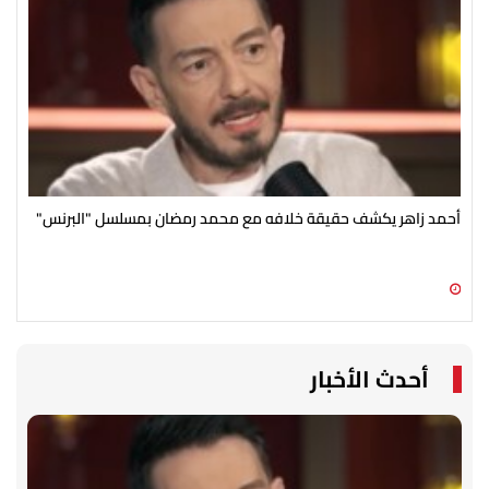
أحمد زاهر يكشف حقيقة خلافه مع محمد رمضان بمسلسل "البرنس"
رغم
الج
09 أغسطس 2026 02:41 م
09 أغسطس 2026 02:34 م
أحدث الأخبار