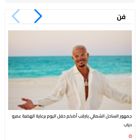
فن
جمهور الساحل الشمالي يترقب أضخم حفل اليوم برعاية الهضبة عمرو
الأ
دياب
الش
07 أغسطس 2026 07:54 م
07 أغسطس 2026 07:43 م