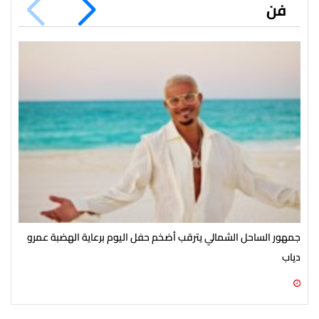
فن
جمهور الساحل الشمالي يترقب أضخم حفل اليوم برعاية الهضبة عمرو
الأ
دياب
الش
07 أغسطس 2026 07:54 م
07 أغسطس 2026 07:43 م