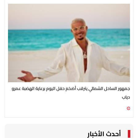
جمهور الساحل الشمالي يترقب أضخم حفل اليوم برعاية الهضبة عمرو
الأ
دياب
الش
07 أغسطس 2026 07:54 م
07 أغسطس 2026 07:43 م
أحدث الأخبار