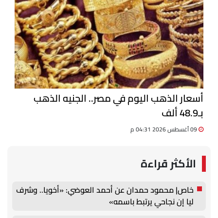
أسعار الذهب اليوم في مصر.. الجنيه الذهب
بـ48.9 ألف
09 أغسطس 2026 04:31 م
الأكثر قراءة
خاص| محمود حمدان عن أحمد العوضي: «أخويا.. وشرف
ليا إن نجاحي يرتبط باسمه»