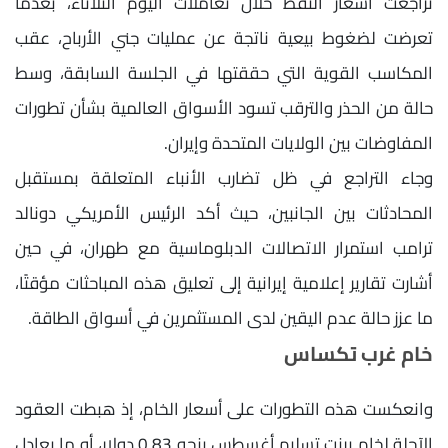
تراجعت أسعار النفط خلال تعاملات اليوم الثلاثاء، بعدما
تعرضت لضغوط بيعية ناتجة عن عمليات جني الأرباح، عقب
المكاسب القوية التي حققتها في الجلسة السابقة، وسط
حالة من الحذر والترقب تسود الأسواق العالمية بشأن تطورات
المفاوضات بين الولايات المتحدة وإيران.
وجاء التراجع في ظل تضارب الأنباء المتعلقة بمستقبل
المحادثات بين الجانبين، حيث أكد الرئيس الأمريكي دونالد
ترامب استمرار الاتصالات الدبلوماسية مع طهران، في حين
أشارت تقارير إعلامية إيرانية إلى تعليق هذه المباحثات مؤقتًا،
ما عزز حالة عدم اليقين لدى المستثمرين في أسواق الطاقة.
خام غرب تكساس
وانعكست هذه التطورات على أسعار الخام، إذ هبطت العقود
الآجلة لخام برنت تسليم أغسطس بنحو 0.83 دولار، أو ما يعادل