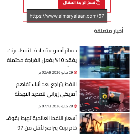
نسخ الرابط المقال
أخبار متعلقة
خسائر أسبوعية حادة للنفط.. برنت
يفقد 10% بفعل انفراجة محتملة
في أزمة إيران
29 مايو 2026 02:49 م
النفط يتراجع بعد أنباء تفاهم
أمريكي إيراني لتمديد التهدئة
28 مايو 2026 07:13 م
أسعار النفط العالمية تهبط بقوة..
خام برنت يتراجع لأقل من 97