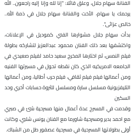
الفنانة سهام جلال، وعلق قائلا: "إنا لله وإنا إليه راجعون.. الله
يرحمك يا سهام، الأخت والفنانة سهام جلال في ذمة الله..
خالص عزائى".
بدأت سهام جلال مشوارها الفني كموديل في الإعلانات،
واكتشفها بعد ذلك الفنان محمود عبدالعزيز لتشاركه بطولة
فيلم النمس، ثم اختارها المخرج سعيد حامد لفيلم صعيدي في
الجامعه الامريكيه الذي كان نقطه تحول في مسيرتها الفنيه
ومن أعمالها فيلم فيلم ثقافي، فيلم حرب أطاليا، ومن أعمالها
التليفزيونية مسلسل سارة ومسلسل للثروة حسابات أخري وحد
السكين
وقدمت في المسرح عدة أعمال منها مسرحية شئ في صبري
مع احمد بدير ومسرحية شاورما مع الفنان يونس شلبي، وكانت
أولى بطولاتها المسرحية في مسرحية عصفور طل من الشباك.