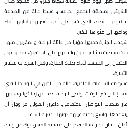
شيعت ظهر اليوم جنازة الفنانة سهام جلال، من مسجد حسن
الشربتلي بمنطقة التجمع الخامس، وسط حالة من الصدمة
والانهيار الشديد، الذي خيم على أفراد أسرتها وأقاربها أثناء
وداعها إلى مثواها الأخير.
شهدت الجنازة حضورا مؤثرا من عائلة الراحلة والمقربين منها،
حيث سيطرت مشاعر الحزن والدموع على الحاضرين، منذ وصول
الجثمان إلى المسجد لأداء صلاة الجنازة، وقبل التحرك به لمقابر
الأسرة.
وشهدت الساعات الماضية، حالة من الحزن في الوسط الفني
بعد إعلان خبر الوفاة، ونعى الراحلة عدد من زملائها ومحبيها
عبر منصات التواصل الاجتماعي، داعين المولى عز وجل أن
يتغمدها بواسع رحمته ويلهم ذويها الصبر والسلوان.
أعلن الفنان تامر عبدالمنعم على صفحته الفيس بوك عن وفاة