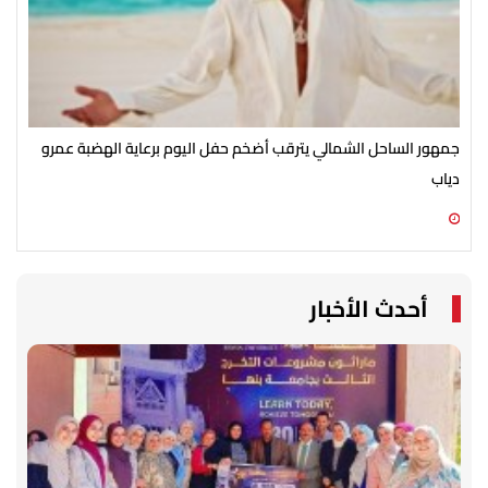
جمهور الساحل الشمالي يترقب أضخم حفل اليوم برعاية الهضبة عمرو
الأ
دياب
الش
07 أغسطس 2026 07:54 م
07 أغسطس 2026 07:43 م
أحدث الأخبار