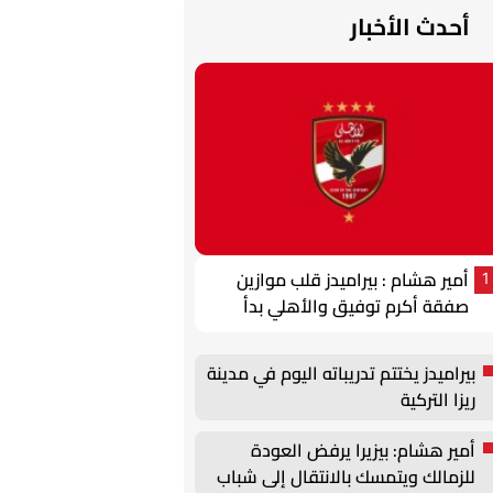
أحدث الأخبار
أمير هشام : بيراميدز قلب موازين
1
صفقة أكرم توفيق والأهلي بدأ
الخطة البديلة
بيراميدز يختتم تدريباته اليوم في مدينة
ريزا التركية
أمير هشام: بيزيرا يرفض العودة
للزمالك ويتمسك بالانتقال إلى شباب