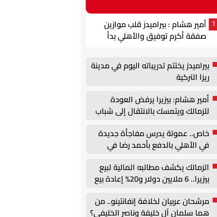
أمير هشام : بيراميدز قلب موازين
1
صفقة أكرم توفيق والأهلي بدأ
الخطة البديلة
بيراميدز يختتم تدريباته اليوم في مدينة
ريزا التركية
أمير هشام: بيزيرا يرفض العودة
للزمالك ويتمسك بالانتقال إلى شباب
الأهلي
خاص.. عموتة يدرس مفاجأة جديدة
في الأهلي بالدفع بأحمد رضا في
الدفاع
الزمالك يكشف مطالبه المالية لبيع
بيزيرا.. 6 ملايين دولار و20% إعادة بيع
مرشحان عربيان لخلافة إنفانتينو.. من
هما سلمان آل خليفة وناصر الخليفي؟