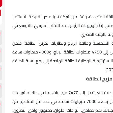
قة المتجددة، وفدًا من شركة تحيا مصر القابضة للاستثمار
لك في إطار توجيهات الرئيس عبد الفتاح السيسي بالتوسع في
ة بالجنيه المصري.
 الشمسية وطاقة الرياح وبطاريات تخزين الطاقة، ضمن
البروتوكول الموقع لإقامة مشروعات بقدرات تصل إلى 4750 ميجاوات لطاقة الرياح، و4000 ميجاوات ساعة
لاستراتيجية الوطنية للطاقة الهادفة إلى رفع نسبة الطاقة
وشمل النقاش استعراض إجمالي القدرات المستهدفة التي تصل إلى 7470 ميجاوات، بما في ذلك مشروعات
تنفذها شركة “كيميت”، إلى جانب مشروعات تخزين بسعة 7000 ميجاوات ساعة، في عدد من المناطق من
جلالة، نجع حمادي، الواحات، حلوان، دمنهور، وادي النطرون،