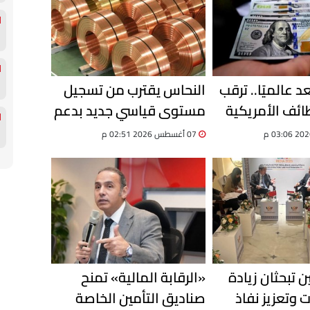
د عالميًا.. ترقب
النحاس يقترب من تسجيل
ظائف الأمريكية
مستوى قياسي جديد بدعم
 العملة
من تراجع المعروض عالميًا
07 أغسطس 2026 02:51 م
 تبحثان زيادة
«الرقابة المالية» تمنح
ت وتعزيز نفاذ
صناديق التأمين الخاصة