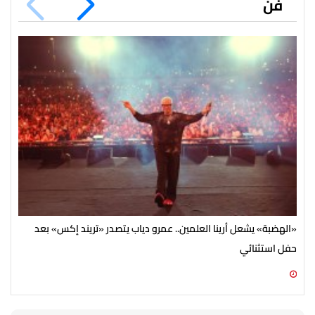
فن
«الهضبة» يشعل أرينا العلمين.. عمرو دياب يتصدر «تريند إكس» بعد
بأن
حفل استثنائي
الش
08 أغسطس 2026 05:13 م
08 أغسطس 2026 03:52 م