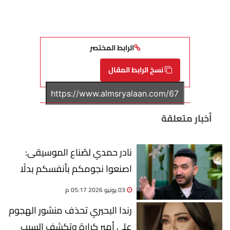
الرابط المختصر
نسخ الرابط المقال
أخبار متعلقة
نادر حمدي لصُناع الموسيقى:
اصنعوا نجومكم بأنفسكم بدلًا
من انتظار المطربين
03 يونيو 2026 05:17 م
رندا البحيري تحذف منشور الهجوم
على أمير كرارة وتكشف السبب