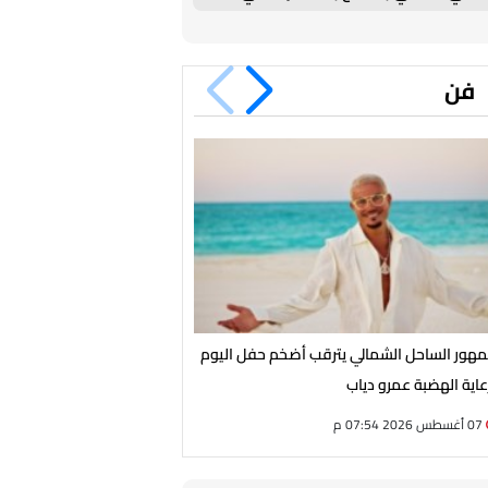
الدفاع
فن
هور الساحل الشمالي يترقب أضخم حفل اليوم
الأحد.. أحمد شيبة يحيي حفلًا غ
عاية الهضبة عمرو دياب
مارسيليا بيتش بالساحل الشما
07 أغسطس 2026 07:54 م
07 أغسطس 2026 07:43 م