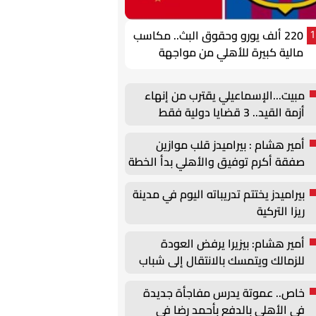
220 ألف يورو وحقوق البث.. مكاسب
1
مالية كبيرة للأهلي من مواجهة
برشلونة في كأس خوان جامبر
مبيت...الإسماعيلي يقترب من إنهاء
أزمة القيد.. 3 قضايا دولية فقط
أمير هشام : بيراميدز قلب موازين
صفقة أكرم توفيق والأهلي بدأ الخطة
البديلة
بيراميدز يختتم تدريباته اليوم في مدينة
ريزا التركية
أمير هشام: بيزيرا يرفض العودة
للزمالك ويتمسك بالانتقال إلى شباب
الأهلي
خاص.. عموتة يدرس مفاجأة جديدة
في الأهلي بالدفع بأحمد رضا في