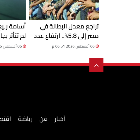
تراجع معدل البطالة في
أسامة ربي
مصر إلى 5.8%.. ارتفاع عدد
لم تتأثر بجا
المشتغلين إلى 33.6 مليون
06 أغسطس 2026 06:51 م
06 أغسطس 2026 06:19 م
خلال الربع الثاني 2026
السفن
أخبار
فن
رياضة
اقتص