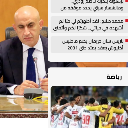
برشلونة يتحرك لـ ضم رودري..
ومانشستر سيتي يحدد موقفه من
الصفقة
محمد صلاح: لقد أظهرتم لي حبًا لم
أشهده في حياتي.. شكرًا لكم وأتمنى
أن أصنع التاريخ هنا
باريس سان جيرمان يضم ماجنيس
أكليوش بعقد يمتد حتى 2031
رياضة