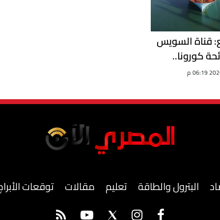
ع: قناة السويس
ئحة كورونا..
وحققنا نموًا 8% في حركة
اد
البترول والطاقة
تعليم
مقالات
توقعات الأبراج