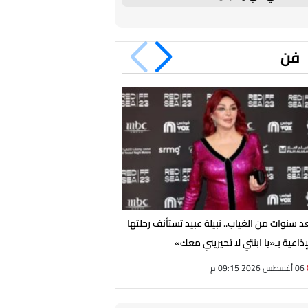
فن
د سنوات من الغياب.. نبيلة عبيد تستأنف رحلتها
من الهضبة لـ شيرين وكايروكي
إذاعية بـ«يا ابنتي لا تحيريني معك»
يشتعل بـ 4 حفلات ضخمة الجمعة
06 أغسطس 2026 09:15 م
06 أغسطس 2026 05:02 م