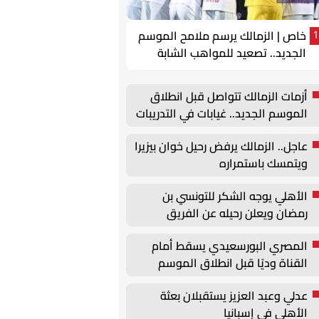
خاص | الزمالك يرسم ملامح الموسم
1
الجديد.. تصعيد للمواهب الشابة
وتحركات لتجديد عقود الركائز
أزمات الزمالك تتواصل قبل انطلاق
الموسم الجديد.. غيابات في التدريبات
وأزمة بيزيرا
عاجل.. الزمالك يرفض رحيل خوان بيزيرا
ويتمسك باستمراره
الأهلي يوجه الشكر للتونسي بن
رمضان ويعلن رحيله عن الفريق
المصري البورسعيدي يسقط أمام
القناة وديًا قبل انطلاق الموسم
الجديد
عدلي وعبد العزيز يستقبلان بعثة
الأهلي في إسبانيا