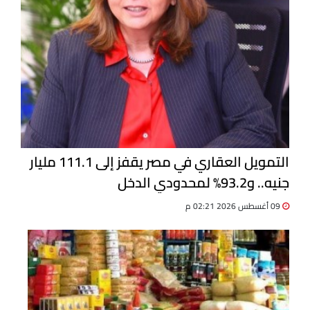
التمويل العقاري في مصر يقفز إلى 111.1 مليار
جنيه.. و93.2% لمحدودي الدخل
09 أغسطس 2026 02:21 م