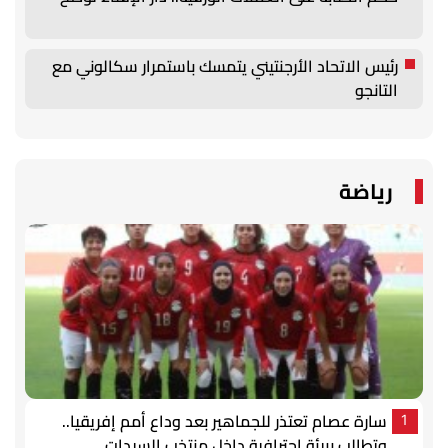
رئيس الاتحاد الأرجنتيني يتمسك باستمرار سكالوني مع
التانجو
رياضة
سارة عصام تعتذر للجماهير بعد وداع أمم إفريقيا..
1
وتطالب ببيئة احترافية داخل منتخب السيدات