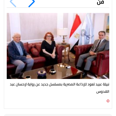
فن
نبيلة عبيد تعود للإذاعة المصرية بمسلسل جديد عن رواية لإحسان عبد
انط
القدوس
مك
07 أغسطس 2026 03:51 م
07 أغسطس 2026 03:12 م