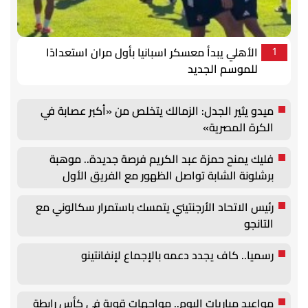
الأهلي يبدأ معسكر اسبانيا بأول مران استعدادًا
1
للموسم الجديد
ميدو يثير الجدل: الزمالك يتخلص من «أكبر عصابة في
الكرة المصرية»
فليك يمنح حمزة عبد الكريم فرصة جديدة.. موهبة
برشلونة الشابة تواصل الظهور مع الفريق الأول
رئيس الاتحاد الأرجنتيني يتمسك باستمرار سكالوني مع
التانجو
رسميا.. كاف يجدد دعمه بالإجماع لإنفانتينو
مواعيد مباريات اليوم.. مواجهات قوية في كأس رابطة