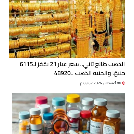
الذهب طالع تاني.. سعر عيار 21 يقفز لـ6115
جنيهًا والجنيه الذهب بـ48920
08 أغسطس 2026 08:07 م