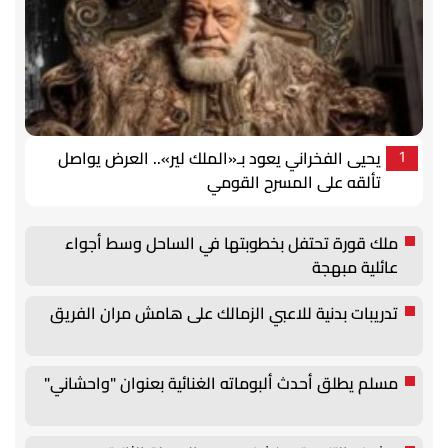
يحيى الفخراني يعود بـ«الملك لير».. العرض يواصل
1
تألقه على المسرح القومي
ملك قورة تحتفل بخطوبتها في الساحل وسط أجواء
عائلية مبهجة
تدريبات بدنية للاعبي الزمالك على هامش مران الفريق
مسلم يطلق أحدث ألبوماته الغنائية بعنوان "واحشاني"