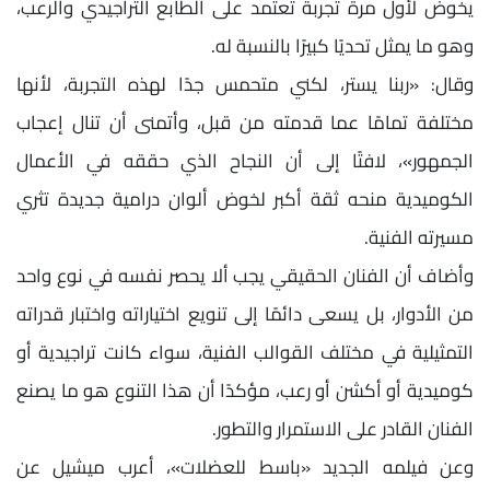
يخوض لأول مرة تجربة تعتمد على الطابع التراجيدي والرعب،
وهو ما يمثل تحديًا كبيرًا بالنسبة له.
وقال: «ربنا يستر، لكني متحمس جدًا لهذه التجربة، لأنها
مختلفة تمامًا عما قدمته من قبل، وأتمنى أن تنال إعجاب
الجمهور»، لافتًا إلى أن النجاح الذي حققه في الأعمال
الكوميدية منحه ثقة أكبر لخوض ألوان درامية جديدة تثري
مسيرته الفنية.
وأضاف أن الفنان الحقيقي يجب ألا يحصر نفسه في نوع واحد
من الأدوار، بل يسعى دائمًا إلى تنويع اختياراته واختبار قدراته
التمثيلية في مختلف القوالب الفنية، سواء كانت تراجيدية أو
كوميدية أو أكشن أو رعب، مؤكدًا أن هذا التنوع هو ما يصنع
الفنان القادر على الاستمرار والتطور.
وعن فيلمه الجديد «باسط للعضلات»، أعرب ميشيل عن