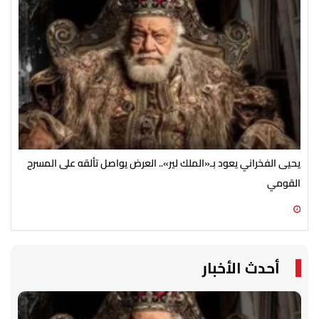
يحيى الفخراني يعود بـ«الملك لير».. العرض يواصل تألقه على المسرح
ملك
القومي
08 أغسطس 2026 11:24 م
08 أغسطس 2026 10:58 م
أحدث الأخبار