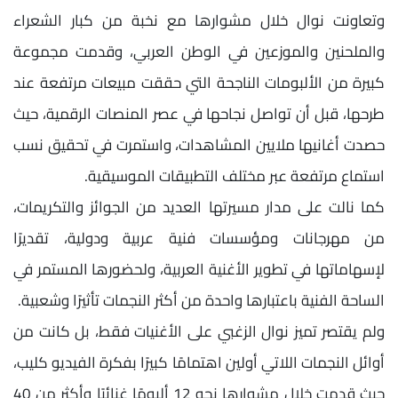
وتعاونت نوال خلال مشوارها مع نخبة من كبار الشعراء
والملحنين والموزعين في الوطن العربي، وقدمت مجموعة
كبيرة من الألبومات الناجحة التي حققت مبيعات مرتفعة عند
طرحها، قبل أن تواصل نجاحها في عصر المنصات الرقمية، حيث
حصدت أغانيها ملايين المشاهدات، واستمرت في تحقيق نسب
استماع مرتفعة عبر مختلف التطبيقات الموسيقية.
كما نالت على مدار مسيرتها العديد من الجوائز والتكريمات،
من مهرجانات ومؤسسات فنية عربية ودولية، تقديرًا
لإسهاماتها في تطوير الأغنية العربية، ولحضورها المستمر في
الساحة الفنية باعتبارها واحدة من أكثر النجمات تأثيرًا وشعبية.
ولم يقتصر تميز نوال الزغبي على الأغنيات فقط، بل كانت من
أوائل النجمات اللاتي أولين اهتمامًا كبيرًا بفكرة الفيديو كليب،
حيث قدمت خلال مشوارها نحو 12 ألبومًا غنائيًا وأكثر من 40