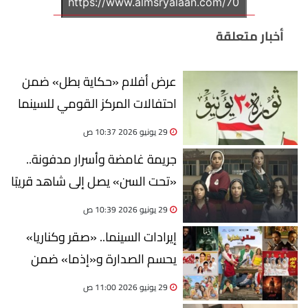
أخبار متعلقة
عرض أفلام «حكاية بطل» ضمن
احتفالات المركز القومي للسينما
بذكرى ثورة 30 يونيو
29 يونيو 2026 10:37 ص
جريمة غامضة وأسرار مدفونة..
«تحت السن» يصل إلى شاهد قريبًا
29 يونيو 2026 10:39 ص
إيرادات السينما.. «صقر وكناريا»
يحسم الصدارة و«إذما» ضمن
الكبار
29 يونيو 2026 11:00 ص