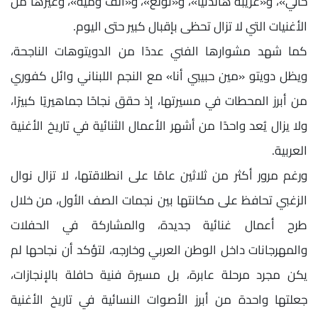
حالي»، و«غريبة هالدنيا»، و«تولع»، و«ألف ومية»، وغيرها من
الأغنيات التي لا تزال تحظى بإقبال كبير حتى اليوم.
كما شهد مشوارها الفني عددًا من الدويتوهات الناجحة،
ويظل دويتو «مين حبيبي أنا» مع النجم اللبناني وائل كفوري
من أبرز المحطات في مسيرتها، إذ حقق نجاحًا جماهيريًا كبيرًا،
ولا يزال يُعد واحدًا من أشهر الأعمال الثنائية في تاريخ الأغنية
العربية.
ورغم مرور أكثر من ثلاثين عامًا على انطلاقتها، لا تزال نوال
الزغبي تحافظ على مكانتها بين نجمات الصف الأول، من خلال
طرح أعمال غنائية جديدة، والمشاركة في الحفلات
والمهرجانات داخل الوطن العربي وخارجه، لتؤكد أن نجاحها لم
يكن مجرد مرحلة عابرة، بل مسيرة فنية حافلة بالإنجازات،
جعلتها واحدة من أبرز الأصوات النسائية في تاريخ الأغنية