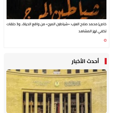
خاص| محمد صلاح العزب: «شياطين المرج» من واقع الحياة.. و3 حلقات
تكفي لهز المشاهد
«ال
06 أغسطس 2026 07:30 ص
05 أغسطس 2026 11:10 م
أحدث الأخبار