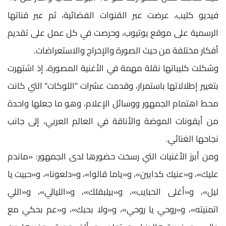
فيديو كليب، عرضت عبر القنوات الفضائية، ثم عبر قناتها
الرسمية على موقع يوتيوب، وحرصت في كل عمل على تقديم
أفكار مختلفة من حيث الصورة والإخراج والاستعراضات.
وشكلت كليباتها نقلة مهمة في الأغنية المصورة، إذ اشتهرت
بتغيير إطلالاتها باستمرار، وقدمت عشرات "اللوكات" التي كانت
محط اهتمام الجمهور ووسائل الإعلام، وهو ما جعلها واحدة
من أيقونات الموضة والأناقة في العالم العربي، إلى جانب
نجاحها الغنائي.
ومن أبرز الأغنيات التي رسخت حضورها لدى الجمهور: «ماندم
عليك»، و«عنيك كدابين»، و«ياما قالوا»، و«دلعونا»، و«حبيت يا
ليل»، و«أغلى الحبايب»، و«بيلبقلك»، و«الليالي»، و«اللي
اتمنيته»، و«روحي يا روحي»، و«ولا بحبك»، و«عم بحكي مع