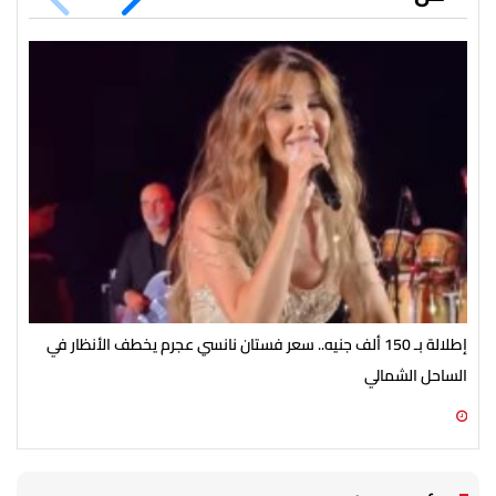
إطلالة بـ 150 ألف جنيه.. سعر فستان نانسي عجرم يخطف الأنظار في
مطل
الساحل الشمالي
في ص
08 أغسطس 2026 02:44 م
08 أغسطس 2026 02:30 م