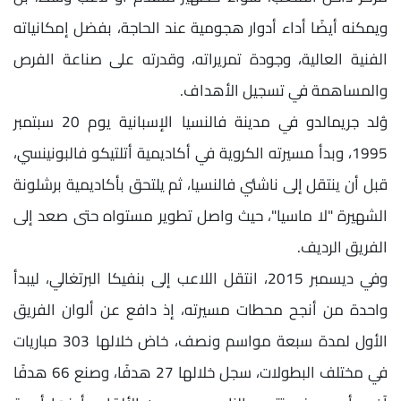
ويمكنه أيضًا أداء أدوار هجومية عند الحاجة، بفضل إمكانياته
الفنية العالية، وجودة تمريراته، وقدرته على صناعة الفرص
والمساهمة في تسجيل الأهداف.
وُلد جريمالدو في مدينة فالنسيا الإسبانية يوم 20 سبتمبر
1995، وبدأ مسيرته الكروية في أكاديمية أتلتيكو فالبونينسي،
قبل أن ينتقل إلى ناشئي فالنسيا، ثم يلتحق بأكاديمية برشلونة
الشهيرة "لا ماسيا"، حيث واصل تطوير مستواه حتى صعد إلى
الفريق الرديف.
وفي ديسمبر 2015، انتقل اللاعب إلى بنفيكا البرتغالي، ليبدأ
واحدة من أنجح محطات مسيرته، إذ دافع عن ألوان الفريق
الأول لمدة سبعة مواسم ونصف، خاض خلالها 303 مباريات
في مختلف البطولات، سجل خلالها 27 هدفًا، وصنع 66 هدفًا