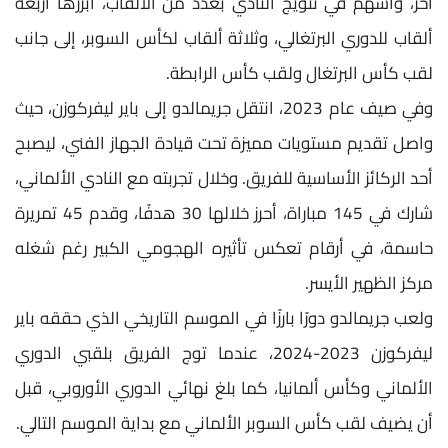
آخر، وأسهم في تتويج النادي بعدد من الألقاب، أبرزها أربعة
ألقاب للدوري البرتغالي، وثلاثة ألقاب لكأس السوبر، إلى جانب
لقب كأس البرتغال ولقب كأس الرابطة.
وفي صيف عام 2023، انتقل جريمالدو إلى باير ليفركوزن، حيث
واصل تقديم مستويات مميزة تحت قيادة الجهاز الفني، ليصبح
أحد الركائز الأساسية للفريق. وخلال تجربته مع النادي الألماني،
شارك في 145 مباراة، أحرز خلالها 30 هدفًا، وقدم 45 تمريرة
حاسمة، في أرقام تعكس تأثيره الهجومي الكبير رغم شغله
مركز الظهير الأيسر.
ولعب جريمالدو دورًا بارزًا في الموسم التاريخي الذي حققه باير
ليفركوزن 2023-2024، عندما توج الفريق بلقبي الدوري
الألماني وكأس ألمانيا، كما بلغ نهائي الدوري الأوروبي، قبل
أن يضيف لقب كأس السوبر الألماني مع بداية الموسم التالي.