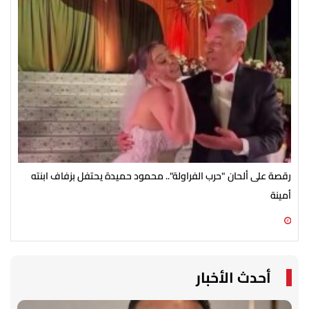
رقصة على ألحان "حرب الفراولة".. محمود حميدة يحتفل بزفاف ابنته
مصط
أمينة
07 أغسطس 2026 10:55 ص
07 أغسطس 2026 10:25 ص
أحدث الأخبار